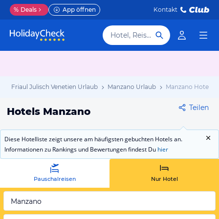
%
Deals
App öffnen
Kontakt
Hotel, Reiseziel
b
Friaul Julisch Venetien Urlaub
Manzano Urlaub
Manzano Hotels
Teilen
Hotels Manzano
Diese Hotelliste zeigt unsere am häufigsten gebuchten Hotels an.
Informationen zu Rankings und Bewertungen findest Du
hier
Pauschalreisen
Nur Hotel
Manzano