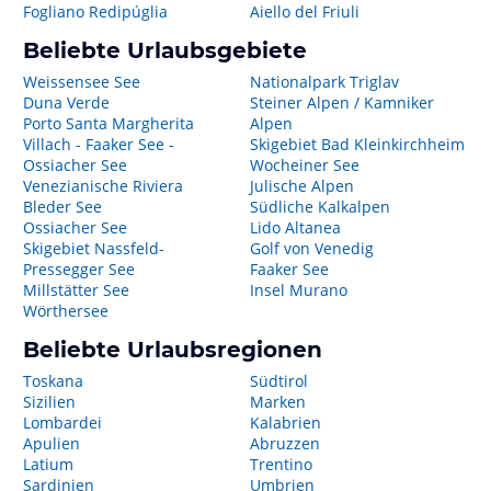
Fogliano Redipúglia
Aiello del Friuli
Beliebte Urlaubsgebiete
Weissensee See
Nationalpark Triglav
Duna Verde
Steiner Alpen / Kamniker
Porto Santa Margherita
Alpen
Villach - Faaker See -
Skigebiet Bad Kleinkirchheim
Ossiacher See
Wocheiner See
Venezianische Riviera
Julische Alpen
Bleder See
Südliche Kalkalpen
Ossiacher See
Lido Altanea
Skigebiet Nassfeld-
Golf von Venedig
Pressegger See
Faaker See
Millstätter See
Insel Murano
Wörthersee
Beliebte Urlaubsregionen
Toskana
Südtirol
Sizilien
Marken
Lombardei
Kalabrien
Apulien
Abruzzen
Latium
Trentino
Sardinien
Umbrien