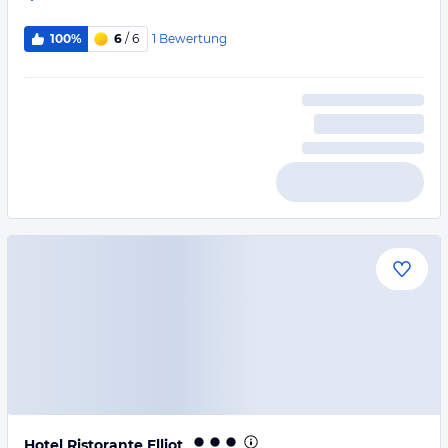
1
Bewertung
100%
6
/ 6
Hotel Ristorante Elliot