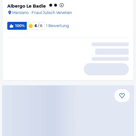
Albergo Le Badie
Manzano
·
Friaul Julisch Venetien
1
Bewertung
100%
6
/ 6