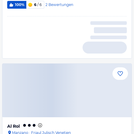
2
Bewertungen
100%
6
/ 6
Al Rol
Manzano
·
Friaul Julisch Venetien