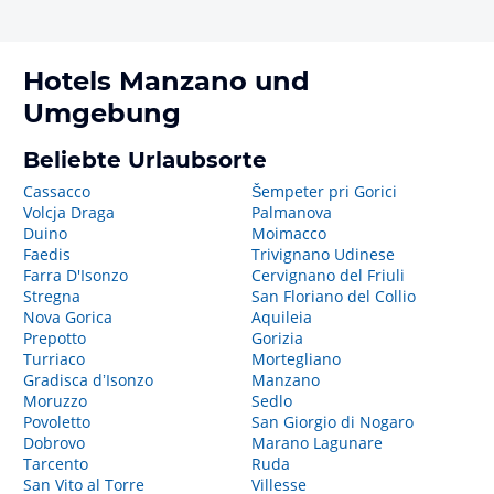
Hotels
Manzano
und
Umgebung
Beliebte Urlaubsorte
Cassacco
Šempeter pri Gorici
Volcja Draga
Palmanova
Duino
Moimacco
Faedis
Trivignano Udinese
Farra D'Isonzo
Cervignano del Friuli
Stregna
San Floriano del Collio
Nova Gorica
Aquileia
Prepotto
Gorizia
Turriaco
Mortegliano
Gradisca dʼIsonzo
Manzano
Moruzzo
Sedlo
Povoletto
San Giorgio di Nogaro
Dobrovo
Marano Lagunare
Tarcento
Ruda
San Vito al Torre
Villesse