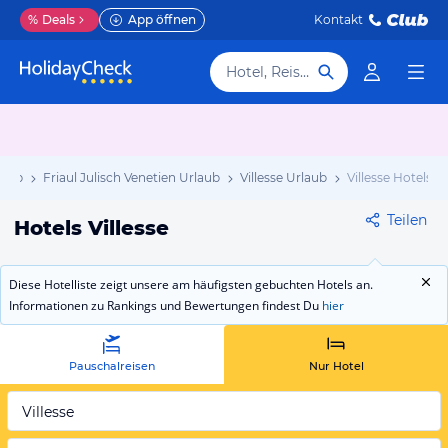
%
Deals
App öffnen
Kontakt
Hotel, Reiseziel
laub
Friaul Julisch Venetien Urlaub
Villesse Urlaub
Villesse Hotels
Teilen
Hotels Villesse
Diese Hotelliste zeigt unsere am häufigsten gebuchten Hotels an.
Informationen zu Rankings und Bewertungen findest Du
hier
Pauschalreisen
Nur Hotel
Villesse