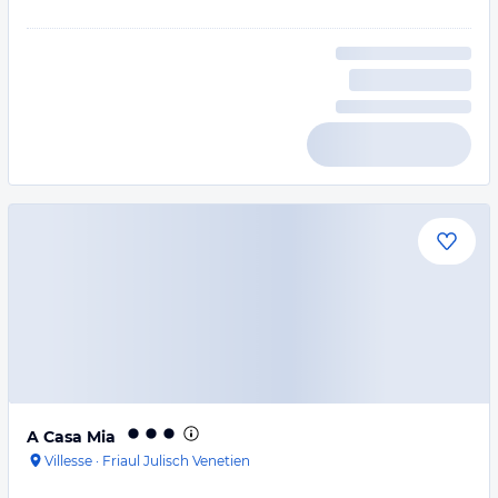
A Casa Mia
Villesse
·
Friaul Julisch Venetien