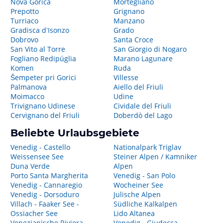
Nova Gorica
Mortegliano
Prepotto
Grignano
Turriaco
Manzano
Gradisca dʼIsonzo
Grado
Dobrovo
Santa Croce
San Vito al Torre
San Giorgio di Nogaro
Fogliano Redipúglia
Marano Lagunare
Komen
Ruda
Šempeter pri Gorici
Villesse
Palmanova
Aiello del Friuli
Moimacco
Udine
Trivignano Udinese
Cividale del Friuli
Cervignano del Friuli
Doberdò del Lago
Beliebte Urlaubsgebiete
Venedig - Castello
Nationalpark Triglav
Weissensee See
Steiner Alpen / Kamniker
Duna Verde
Alpen
Porto Santa Margherita
Venedig - San Polo
Venedig - Cannaregio
Wocheiner See
Venedig - Dorsoduro
Julische Alpen
Villach - Faaker See -
Südliche Kalkalpen
Ossiacher See
Lido Altanea
Venezianische Riviera
Venedig - Giudecca