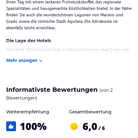
Ihren Tag mit einem leckeren Frühstücksbuffet, das regionale
Spezialitäten und hausgemachte Köstlichkeiten bietet. In der Nähe
finden Sie auch die wunderschönen Lagunen von Marano und
Grado sowie die römische Stadt Aquileia. Die Adriaküste ist
ebenfalls leicht erreichbar.
Die Lage des Hotels
Das Hotel Villa Chiopris liegt in Chiópris-Viscone, etwa 5 km vom
historischen Zentrum von Palmanova entfernt. Die Umgebung
Mehr anzeigen
bietet viele Möglichkeiten für Ausflüge und Erkundungen. Die
Lagunen von Marano und Grado sind etwa 30 km entfernt und die
römische Stadt Aquileia erreichen Sie nach einer 30-minütigen
Autofahrt. Die Adriaküste ist nur 25 km vom Hotel entfernt.
Informativste Bewertungen
(von
2
Zimmer / Unterbringung im Hotel
Bewertungen)
Die Zimmer in der Villa Chiopris sind elegant eingerichtet und
verfügen über Parkettböden und kostenfreies WLAN. Die
Weiterempfehlung
Gesamtbewertung
klimatisierten Zimmer bieten einen schönen Blick auf den Garten
100
%
6,0
und sind mit einem Flachbild-TV ausgestattet. Die Apartments
/ 6
verfügen auch über eine voll ausgestattete Küche, so dass Sie sich
selbst versorgen können.