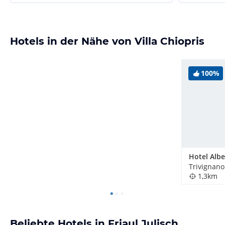
Hotels in der Nähe von Villa Chiopris
100%
Trivignano
1,3km
Beliebte Hotels in Friaul Julisch