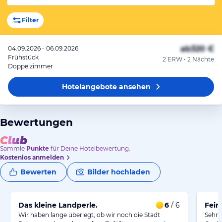
Filter
ab
320 €
04.09.2026 - 06.09.2026
Frühstück
2 ERW • 2 Nächte
Doppelzimmer
Hotelangebote
ansehen
Bewertungen
Sammle
Punkte
für Deine Hotelbewertung.
Kostenlos anmelden
Bewerten
Bilder hochladen
Das kleine Landperle.
6
/ 6
Fein
Wir haben lange überlegt, ob wir noch die Stadt
Sehr 