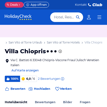
%
Deals
App öffnen
Kontakt
Hotel, Reiseziel
aub
San Vito al Torre Urlaub
San Vito al Torre Hotels
Villa Chiopris
Villa Chiopris
Via C. Battisti 6 33048 Chiópris-Viscone Friaul Julisch Venetien
Italien
Auf Karte anzeigen
2
Bewertungen
100%
6,0
/ 6
Bewerten
Hochladen
Merken
Hotelübersicht
Bewertungen
Bilder
Fragen