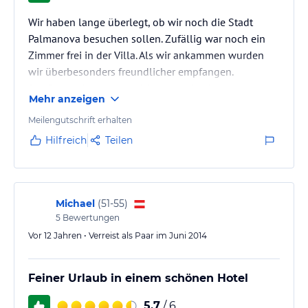
Wir haben lange überlegt, ob wir noch die Stadt
Palmanova besuchen sollen. Zufällig war noch ein
Zimmer frei in der Villa. Als wir ankammen wurden
wir überbesonders freundlicher empfangen.
Das Doppelbett war perfekt zum schlafen
Mehr anzeigen
Wir werden sicher wieder kommen und noch länger
diese Traumhaus genießen.
Meilengutschrift erhalten
Hilfreich
Teilen
Michael
(
51-55
)
5
Bewertungen
Vor 12 Jahren • Verreist als Paar im Juni 2014
Feiner Urlaub in einem schönen Hotel
5,7
/ 6