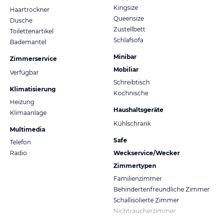
Kingsize
Haartrockner
Queensize
Dusche
Zustellbett
Toilettenartikel
Schlafsofa
Bademantel
Minibar
Zimmerservice
Mobiliar
Verfügbar
Schreibtisch
Klimatisierung
Kochnische
Heizung
Haushaltsgeräte
Klimaanlage
Kühlschrank
Multimedia
Safe
Telefon
Radio
Weckservice/Wecker
Zimmertypen
Familienzimmer
Behindertenfreundliche Zimmer
Schallisolierte Zimmer
Nichtraucherzimmer