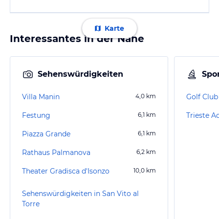
Karte
Interessantes in der Nähe
Sehenswürdigkeiten
Spor
Villa Manin
4,0
km
Golf Clu
Festung
6,1
km
Trieste A
Piazza Grande
6,1
km
Rathaus Palmanova
6,2
km
Theater Gradisca d'Isonzo
10,0
km
Sehenswürdigkeiten in San Vito al
Torre