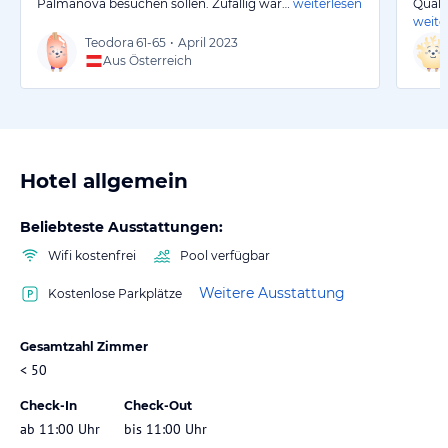
Palmanova besuchen sollen. Zufällig war…
weiterlesen
Quali
weite
Teodora
61-65
•
April 2023
Aus Österreich
Hotel allgemein
Beliebteste Ausstattungen:
Wifi kostenfrei
Pool verfügbar
Weitere Ausstattung
Kostenlose Parkplätze
Gesamtzahl Zimmer
< 50
Check-In
Check-Out
ab 11:00 Uhr
bis 11:00 Uhr