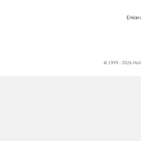
Erklär
© 1999 - 2026 Holi