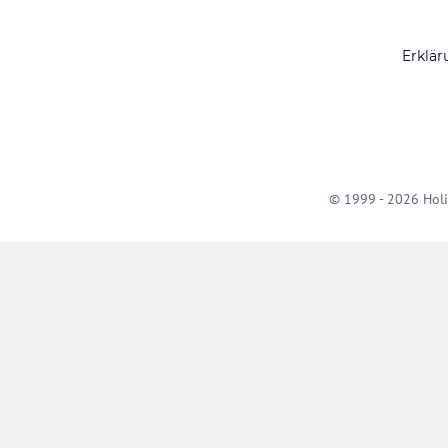
Erklär
© 1999 - 2026 Holi