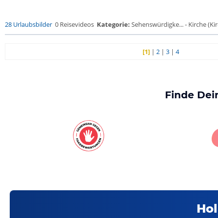
28 Urlaubsbilder
0 Reisevideos
Kategorie:
Sehenswürdigke... - Kirche (Kir
[1]
|
2
|
3
|
4
Finde Dei
Hol