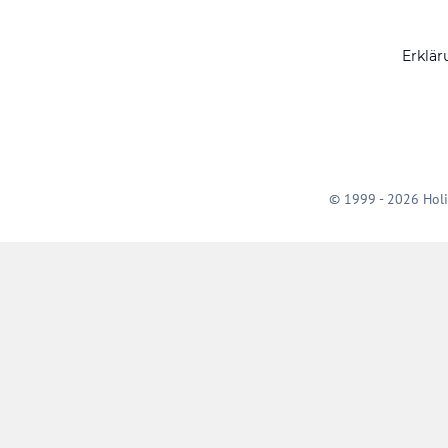
Erklär
© 1999 - 2026 Holi