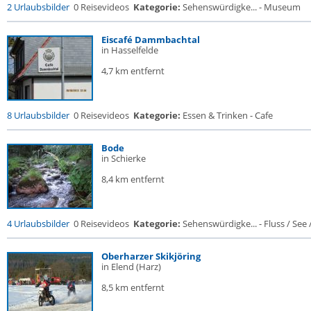
2 Urlaubsbilder
0 Reisevideos
Kategorie:
Sehenswürdigke... - Museum
Eiscafé Dammbachtal
in Hasselfelde
4,7 km entfernt
8 Urlaubsbilder
0 Reisevideos
Kategorie:
Essen & Trinken - Cafe
Bode
in Schierke
8,4 km entfernt
4 Urlaubsbilder
0 Reisevideos
Kategorie:
Sehenswürdigke... - Fluss / See / 
Oberharzer Skikjöring
in Elend (Harz)
8,5 km entfernt