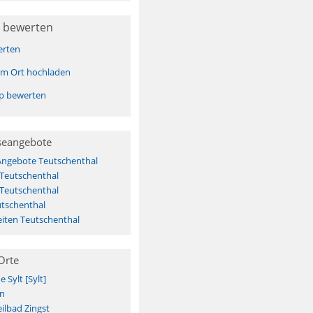
 bewerten
erten
sem Ort hochladen
pp bewerten
seangebote
Angebote Teutschenthal
 Teutschenthal
 Teutschenthal
utschenthal
iten Teutschenthal
Orte
Sylt [Sylt]
n
ilbad Zingst