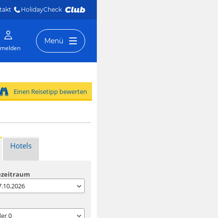
takt
HolidayCheck 
Menü
melden
Einen Reisetipp bewerten
Hotels
ezeitraum
07.10.2026
der
0