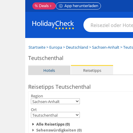
%
Deals
App herunterladen
Startseite
>
Europa
>
Deutschland
>
Sachsen-Anhalt
>
Teuts
Teutschenthal
Hotels
Reisetipps
Reisetipps Teutschenthal
Region
Ort
Alle Reisetipps (0)
Sehenswürdigkeiten (0)