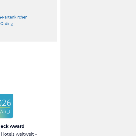
n
h-Partenkirchen
-Ording
heck Award
 Hotels weltweit –