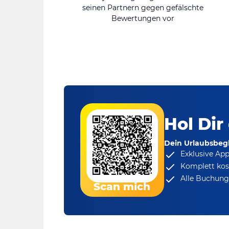
seinen Partnern gegen gefälschte
Bewertungen vor
Hol Dir
Dein Urlaubsbegl
Exklusive Ap
Komplett kos
Alle Buchungs
Scan mich