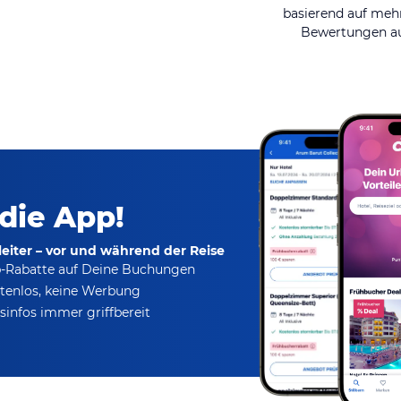
basierend auf mehr
Bewertungen au
 die App!
eiter – vor und während der Reise
p-Rabatte
auf Deine Buchungen
tenlos,
keine Werbung
infos immer griffbereit