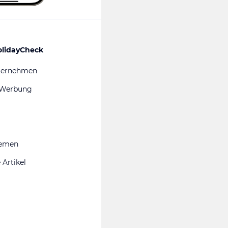
olidayCheck
ternehmen
 Werbung
hemen
 Artikel