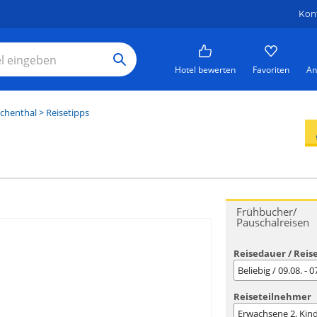
Kon
Hotel bewerten
Favoriten
An
chenthal
> Reisetipps
Frühbucher/
Pauschalreisen
Reisedauer / Reis
Beliebig / 09.08. - 
Reiseteilnehmer
Erwachsene
2
, Kin