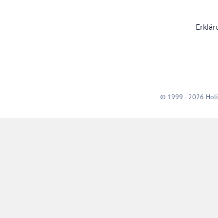
Erklär
© 1999 - 2026 Holi