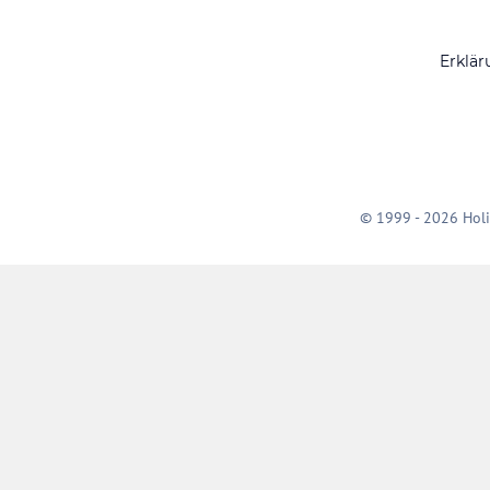
Erklär
© 1999 - 2026 Holi