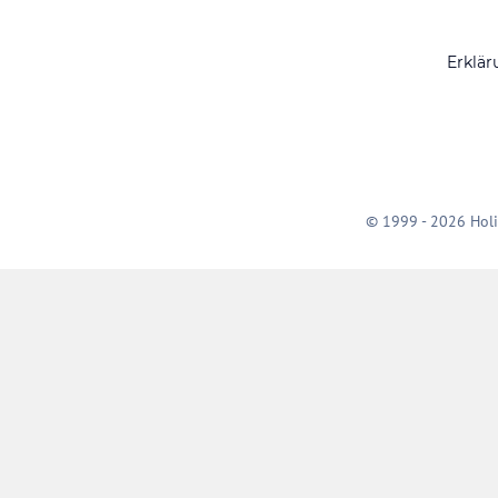
Erklär
© 1999 - 2026 Holi