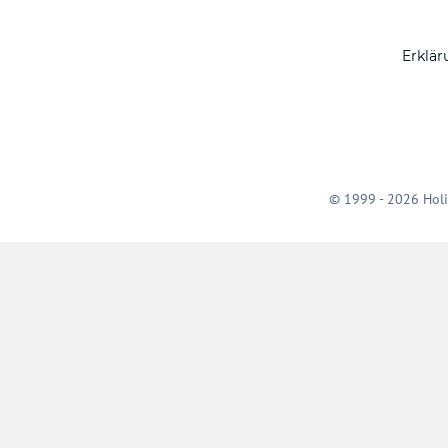
Erklär
© 1999 - 2026 Holi