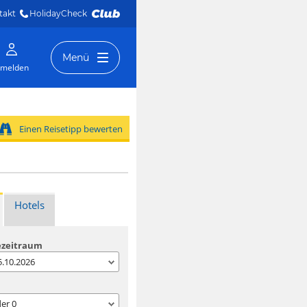
takt
HolidayCheck 
Menü
melden
Einen Reisetipp bewerten
Hotels
ezeitraum
05.10.2026
der
0