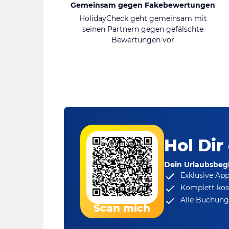
Gemeinsam gegen Fakebewertungen
HolidayCheck geht gemeinsam mit
seinen Partnern gegen gefälschte
Bewertungen vor
Hol Dir
Dein Urlaubsbegl
Exklusive Ap
Komplett kos
Alle Buchungs
Scan mich