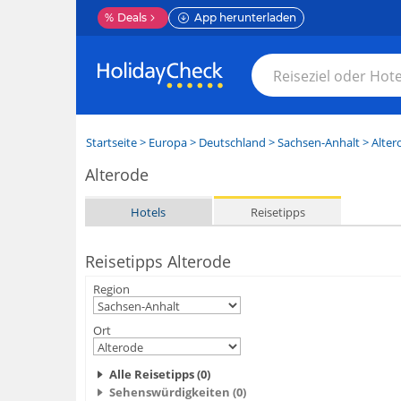
%
Deals
App herunterladen
Startseite
>
Europa
>
Deutschland
>
Sachsen-Anhalt
>
Alter
Alterode
Hotels
Reisetipps
Reisetipps Alterode
Region
Ort
Alle Reisetipps (0)
Sehenswürdigkeiten (0)