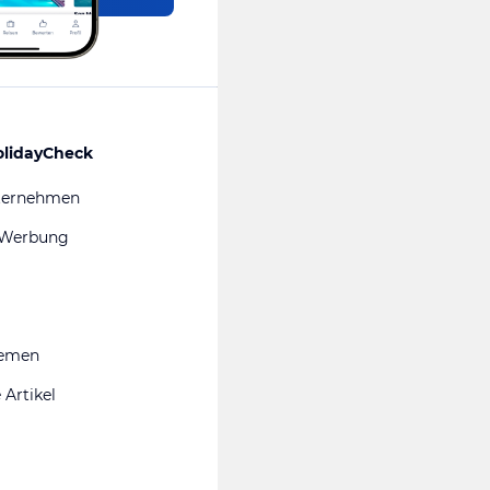
olidayCheck
ternehmen
 Werbung
hemen
 Artikel