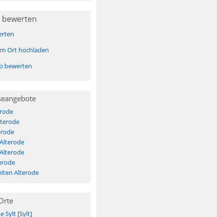
 bewerten
erten
sem Ort hochladen
pp bewerten
seangebote
erode
lterode
erode
 Alterode
 Alterode
erode
iten Alterode
Orte
Sylt [Sylt]