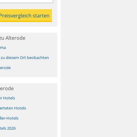
zu Alterode
ima
 zu diesem Ort beobachten
terode
terode
er Hotels
erteten Hotels
ller-Hotels
tels 2026