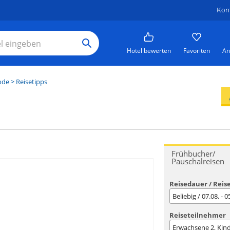
Kon
Hotel bewerten
Favoriten
An
ode
> Reisetipps
Frühbucher/
Pauschalreisen
Reisedauer / Reis
Beliebig / 07.08. - 
Reiseteilnehmer
Erwachsene
2
, Kin