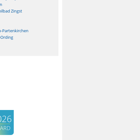
n
ilbad Zingst
n
h-Partenkirchen
-Ording