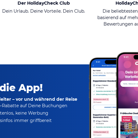
Der HolidayCheck Club
HolidayC
Dein Urlaub. Deine Vorteile. Dein Club.
Die beliebtesten
basierend auf mehr
Bewertungen au
 die App!
eiter – vor und während der Reise
p-Rabatte
auf Deine Buchungen
tenlos,
keine Werbung
infos immer griffbereit