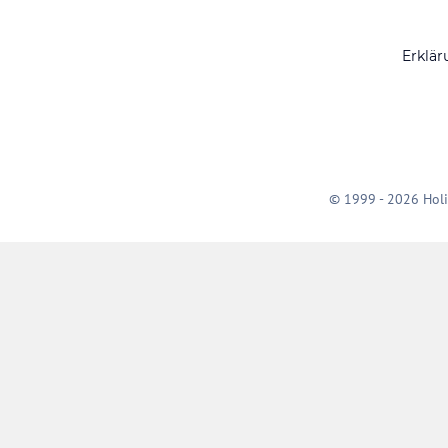
Erklär
© 1999 - 2026 Holi