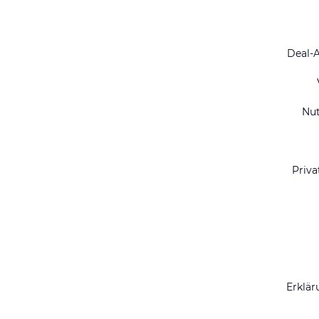
Deal-
Nu
Priva
Erklär