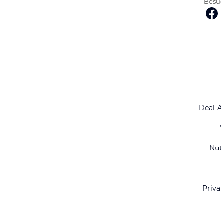
Besuc
Deal-
Nu
Priva