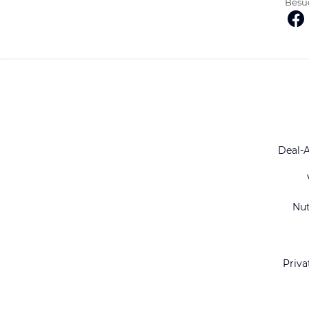
Besuc
Deal-
Nu
Priva