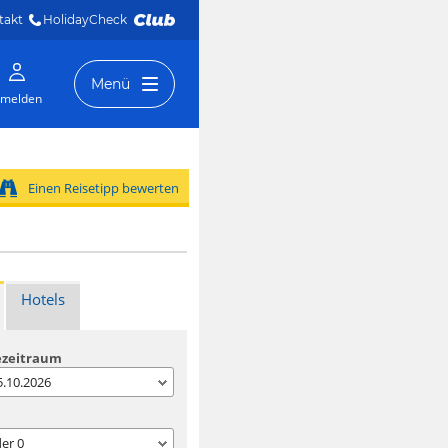
takt
HolidayCheck 
Menü
melden
Einen Reisetipp bewerten
Hotels
ezeitraum
05.10.2026
der
0