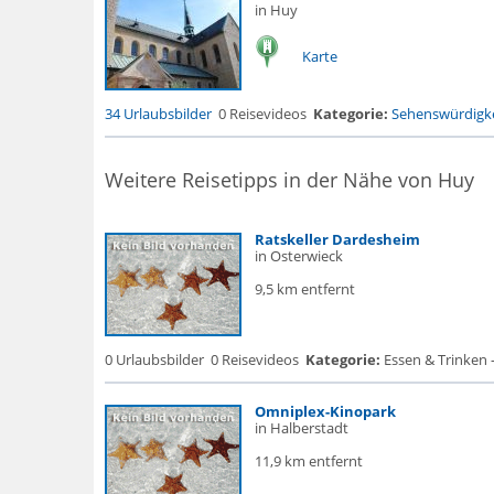
in Huy
Karte
34 Urlaubsbilder
0 Reisevideos
Kategorie:
Sehenswürdigke
Weitere Reisetipps in der Nähe von Huy
Ratskeller Dardesheim
in Osterwieck
9,5 km entfernt
0 Urlaubsbilder
0 Reisevideos
Kategorie:
Essen & Trinken -
Omniplex-Kinopark
in Halberstadt
11,9 km entfernt