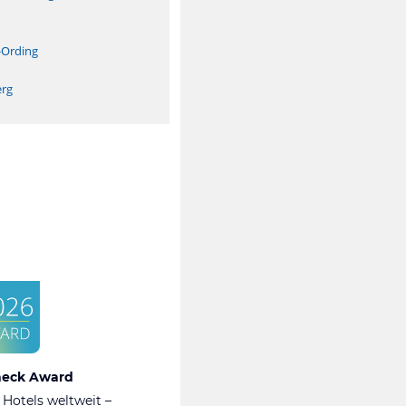
n
-Ording
erg
heck Award
 Hotels weltweit –