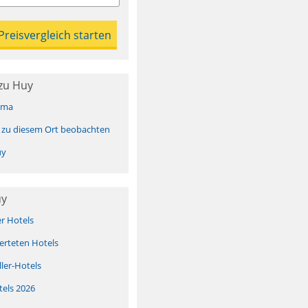
zu Huy
ima
 zu diesem Ort beobachten
uy
uy
er Hotels
erteten Hotels
ller-Hotels
tels 2026