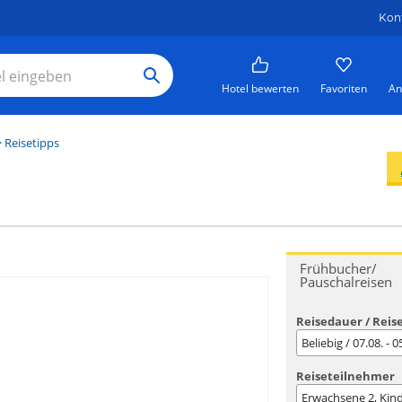
Kon
Hotel bewerten
Favoriten
An
 Reisetipps
Frühbucher/
Pauschalreisen
Reisedauer / Reis
Beliebig / 07.08. - 
Reiseteilnehmer
Erwachsene
2
, Kin