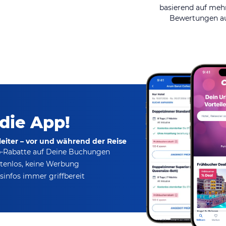
basierend auf mehr
Bewertungen au
 die App!
eiter – vor und während der Reise
p-Rabatte
auf Deine Buchungen
tenlos,
keine Werbung
infos immer griffbereit