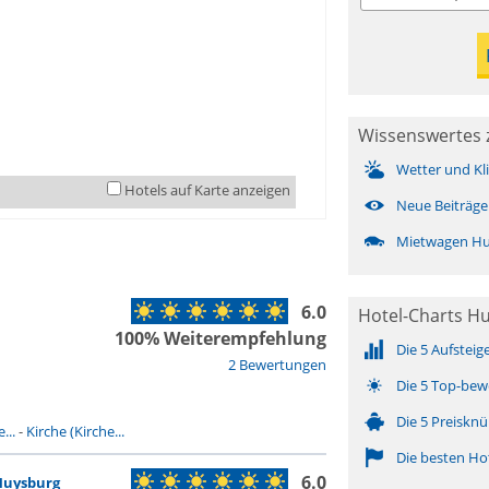
Wissenswertes 
Wetter und Kl
Hotels auf Karte anzeigen
Neue Beiträge
Mietwagen H
6.0
Hotel-Charts H
100% Weiterempfehlung
Die 5 Aufsteig
2 Bewertungen
Die 5 Top-bew
Die 5 Preisknü
...
-
Kirche (Kirche...
Die besten Ho
6.0
Huysburg