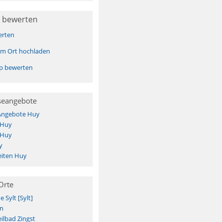
 bewerten
erten
sem Ort hochladen
pp bewerten
seangebote
 Angebote Huy
 Huy
 Huy
y
iten Huy
Orte
Sylt [Sylt]
n
ilbad Zingst