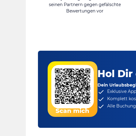
seinen Partnern gegen gefälschte
Bewertungen vor
Hol Dir
Dein Urlaubsbegl
Exklusive Ap
Komplett kos
Alle Buchungs
Scan mich