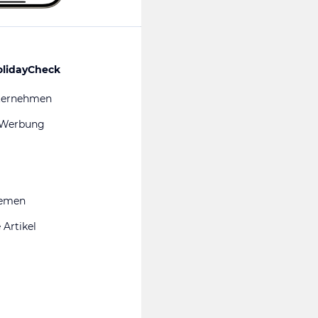
olidayCheck
ternehmen
 Werbung
hemen
 Artikel