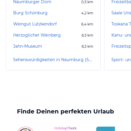
Naumburger Dom
Freizeitb
0,5
km
Burg Schönburg
Saale Uns
4,2
km
Weingut Lützkendorf
Toskana 
6,4
km
Herzoglicher Weinberg
6,5
km
Jahn-Museum
Freizeits
6,5
km
Sehenswürdigkeiten in Naumburg (Saale)
Finde Deinen perfekten Urlaub