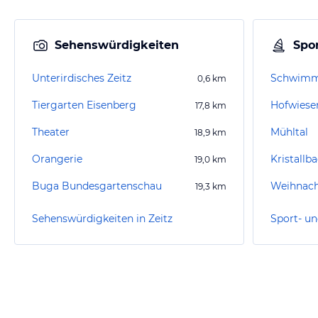
Sehenswürdigkeiten
Spor
Unterirdisches Zeitz
Schwimmb
0,6
km
Tiergarten Eisenberg
Hofwiese
17,8
km
Theater
Mühltal
18,9
km
Orangerie
Kristallb
19,0
km
Buga Bundesgartenschau
Weihnac
19,3
km
Sehenswürdigkeiten in Zeitz
Sport- un