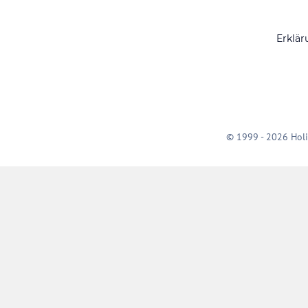
Erklär
© 1999 - 2026 Holi