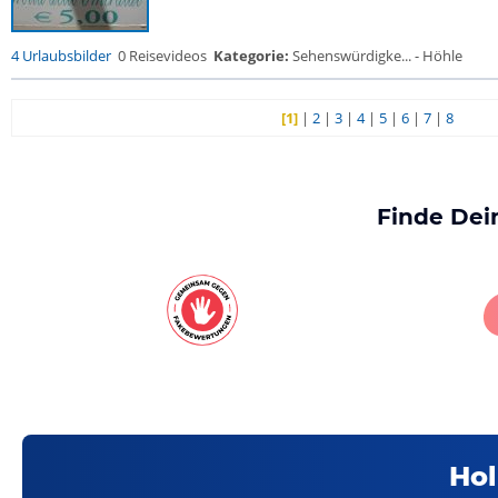
4 Urlaubsbilder
0 Reisevideos
Kategorie:
Sehenswürdigke... - Höhle
[1]
|
2
|
3
|
4
|
5
|
6
|
7
|
8
Finde Dei
Hol