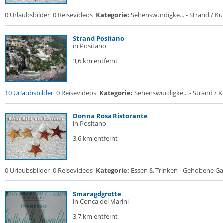
0 Urlaubsbilder
0 Reisevideos
Kategorie:
Sehenswürdigke... - Strand / Küs
Strand Positano
in Positano
3,6 km entfernt
10 Urlaubsbilder
0 Reisevideos
Kategorie:
Sehenswürdigke... - Strand / Kü
Donna Rosa Ristorante
in Positano
3,6 km entfernt
0 Urlaubsbilder
0 Reisevideos
Kategorie:
Essen & Trinken - Gehobene Gas
Smaragdgrotte
in Conca dei Marini
3,7 km entfernt