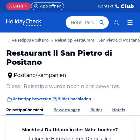
%
Deals
App öffnen
Kontakt
Hotel, Reiseziel
aub
Reisetipps Positano
Reisetipp Restaurant Il San Pietro di Positano
Restaurant Il San Pietro di
Positano
Positano/Kampanien
Dieser Reisetipp wurde noch nicht bewertet.
Reisetipp bewerten
Bilder hochladen
Reisetippübersicht
Bewertungen
Bilder
Hotels
Möchtest Du Urlaub in der Nähe buchen?
Folgende Hotels könnten Dir gefallen