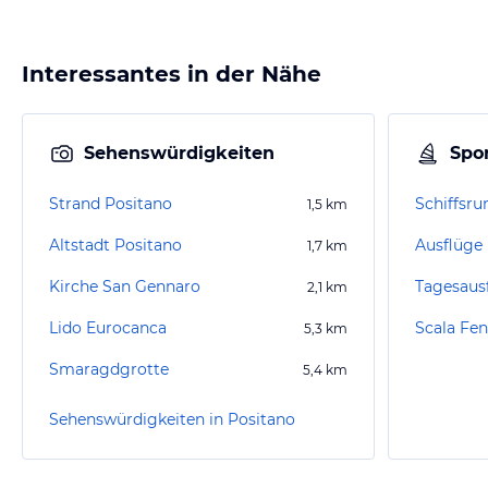
Interessantes in der Nähe
Sehenswürdigkeiten
Spor
Strand Positano
Schiffsru
1,5
km
Altstadt Positano
1,7
km
Kirche San Gennaro
Tagesaus
2,1
km
Lido Eurocanca
Scala Fen
5,3
km
Smaragdgrotte
5,4
km
Sehenswürdigkeiten in Positano