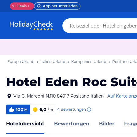
%
Deals
App herunterladen
Europa Urlaub
Italien Urlaub
Kampanien Urlaub
Positano Url
Hotel Eden Roc Suit
Via G. Marconi N.110 84017 Positano Italien
Auf Karte anz
100%
6,0
/ 6
4
Bewertungen
Hotelübersicht
Bewertungen
Bilder
Frag