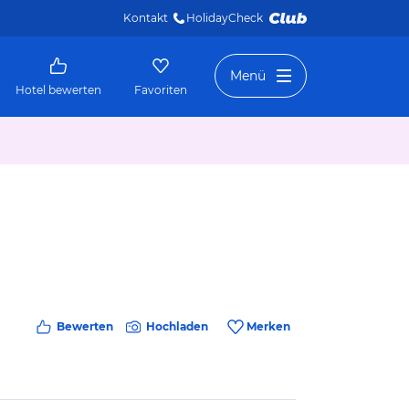
Kontakt
HolidayCheck 
Menü
Hotel bewerten
Favoriten
Bewerten
Hochladen
Merken