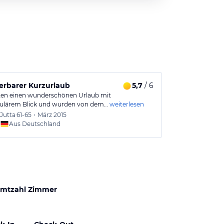
rbarer Kurzurlaub
5,7
/ 6
Rundum per
ten einen wunderschönen Urlaub mit
Wir hatten ein
ulärem Blick und wurden von dem…
weiterlesen
Hotel mit gan
Jutta
61-65
•
März 2015
Lutz
46
Aus Deutschland
Aus
mtzahl Zimmer