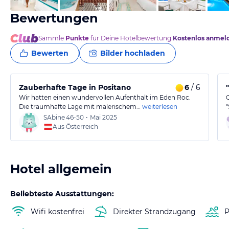
Bewertungen
Sammle
Punkte
für Deine Hotelbewertung.
Kostenlos anmel
Bewerten
Bilder hochladen
Zauberhafte Tage in Positano
6
/ 6
Wir hatten einen wundervollen Aufenthalt im Eden Roc.
Die traumhafte Lage mit malerischem…
weiterlesen
SAbine
46-50
•
Mai 2025
Aus Österreich
Hotel allgemein
Beliebteste Ausstattungen:
Wifi kostenfrei
Direkter Strandzugang
P