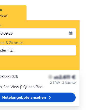
Hotel
m
08.09.26
mer & Zimmer
der, 1 Zi.
2.611 €
 08.09.2026
ab
2 ERW • 2 Nächte
Suite, Hot Tub, Sea View (1 Queen Bed) - Package Rate
Hotelangebote
ansehen