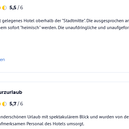
5,5
/ 6
gelegenes Hotel oberhalb der "Stadtmitte". Die ausgesprochen an
em sofort "heimisch" werden. Die unaufdringliche und unaufgeford
len
rzurlaub
5,7
/ 6
underschönen Urlaub mit spektakulärem Blick und wurden von de
ufmerksamen Personal des Hotels umsorgt.