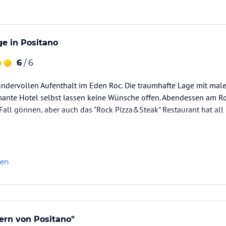
e in Positano
6
/ 6
ndervollen Aufenthalt im Eden Roc. Die traumhafte Lage mit male
ante Hotel selbst lassen keine Wünsche offen. Abendessen am R
 Fall gönnen, aber auch das "Rock Pizza&Steak" Restaurant hat a
Tasting (gratis) + anschließend Weinverkostung (kostenpflichtig) 
hatten wir immer in der "EdenSkyBar" - Limoncello Spritz for the…
len
ern von Positano"