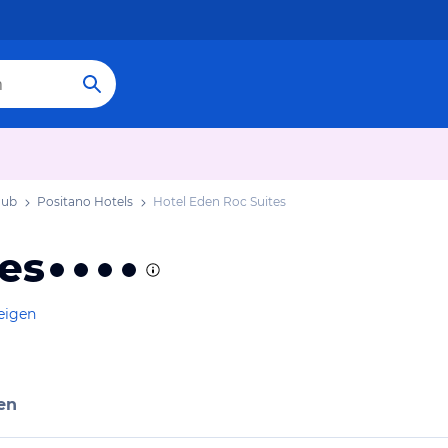
aub
Positano Hotels
Hotel Eden Roc Suites
es
eigen
en