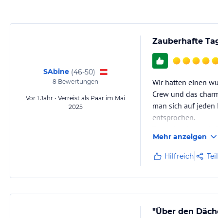
verbindlichen
Angebotsdetails
des jeweiligen Veranstalters.
Zauberhafte Tag
SAbine
(
46-50
)
Wir hatten einen wu
8
Bewertungen
Crew und das charm
Vor 1 Jahr • Verreist als Paar im Mai
man sich auf jeden
2025
entsprochen.
Tipp: das Olivenöl-
Mehr anzeigen
Unseren "NightCup" 
Hilfreich
Tei
"Über den Däch