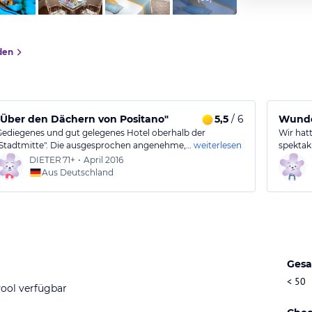
den
"Über den Dächern von Positano"
5,5
/ 6
Wunde
Gediegenes und gut gelegenes Hotel oberhalb der
Wir hat
"Stadtmitte". Die ausgesprochen angenehme,…
weiterlesen
spektak
DIETER
71+
•
April 2016
Aus Deutschland
Gesa
< 50
ool verfügbar