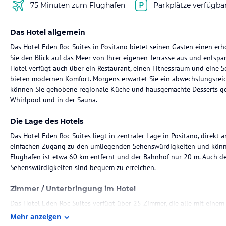
75 Minuten zum Flughafen
Parkplätze verfügba
Das Hotel allgemein
Das Hotel Eden Roc Suites in Positano bietet seinen Gästen einen er
Sie den Blick auf das Meer von Ihrer eigenen Terrasse aus und entspa
Hotel verfügt auch über ein Restaurant, einen Fitnessraum und eine S
bieten modernen Komfort. Morgens erwartet Sie ein abwechslungsreic
können Sie gehobene regionale Küche und hausgemachte Desserts gen
Whirlpool und in der Sauna.
Die Lage des Hotels
Das Hotel Eden Roc Suites liegt in zentraler Lage in Positano, direkt 
einfachen Zugang zu den umliegenden Sehenswürdigkeiten und könn
Flughafen ist etwa 60 km entfernt und der Bahnhof nur 20 m. Auch d
Sehenswürdigkeiten sind bequem zu erreichen.
Zimmer / Unterbringung im Hotel
Das Hotel Eden Roc Suites verfügt über 25 Zimmer, die alle mit einem 
Personal an der Rezeption steht Ihnen gerne zur Verfügung und biete
Mehr anzeigen
Ihr Gepäck. WLAN ist im gesamten Hotel kostenlos verfügbar. Das Hot