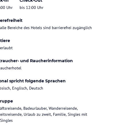
k-In
Check-Out
:00 Uhr
bis 12:00 Uhr
erefreiheit
 alle Bereiche des Hotels sind barrierefrei zugänglich
tiere
 erlaubt
traucher- und Raucherinformation
raucherhotel
onal spricht folgende Sprachen
ösisch, Englisch, Deutsch
gruppe
äftsreisende, Badeurlauber, Wanderreisende,
eitsreisende, Urlaub zu zweit, Familie, Singles mit
 Singles