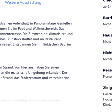
Chec
r
Weitere Ausstattung
ab 14
Barri
holsamen Aufenthalt in Panoramalage. Genießen
Nicht
nnen Sie im Pool und Wellnessbereich. Das
onnenterrasse. Die Zimmer sind klimatisiert und
Haus
hes Frühstücksbuffet und im Restaurant
Nicht
ießen. Entspannen Sie im Türkischen Bad, im
Nich
Nicht
am Strand. Von hier aus haben Sie einen
Pers
en die malerische Umgebung erkunden. Der
Franz
er Strand, das Stadtzentrum und verschiedene
Ziel
Gesch
Hochz
Aufzug erreichbar sind. Das freundliche
Kind,
t Ihnen einen sicheren Aufbewahrungsort für
el bietet auch einen Souvenirshop, einen