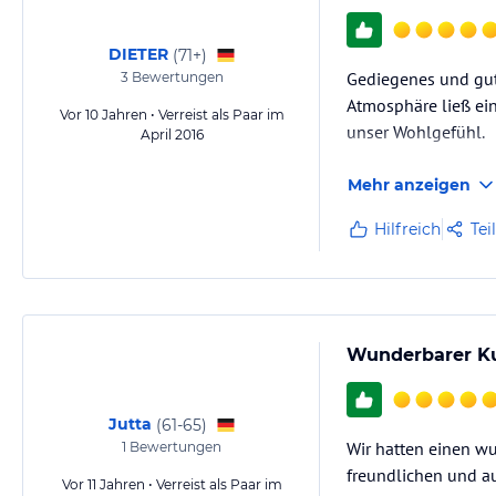
DIETER
(
71+
)
Gediegenes und gut 
3
Bewertungen
Atmosphäre ließ ein
Vor 10 Jahren • Verreist als Paar im
unser Wohlgefühl.
April 2016
Mehr anzeigen
Hilfreich
Tei
Wunderbarer Ku
Jutta
(
61-65
)
Wir hatten einen w
1
Bewertungen
freundlichen und a
Vor 11 Jahren • Verreist als Paar im