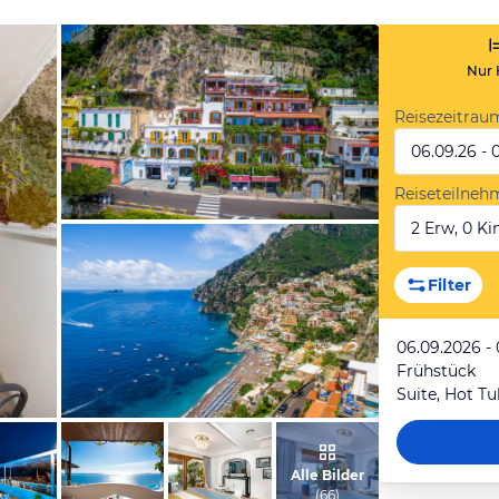
Nur 
Reisezeitrau
06.09.26 - 
Reiseteilneh
2 Erw, 0 Kin
vom Hotelier, Mai 2018
Filter
06.09.2026 -
Frühstück
vom Hotelier, Mai 2018
Alle Bilder
(
66
)