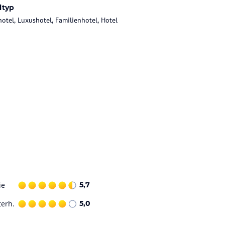
ltyp
hotel, Luxushotel, Familienhotel, Hotel
ie
5,7
terh.
5,0