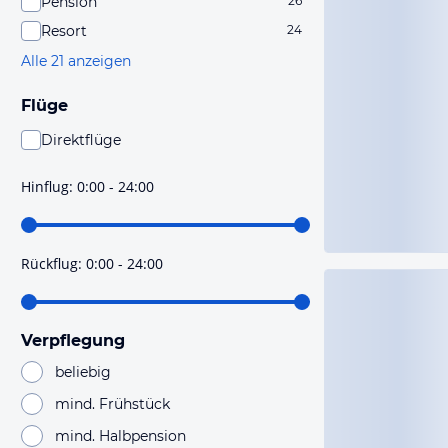
Pension
26
Resort
24
Alle 21 anzeigen
Flüge
Direktflüge
Du findest mit dieser Einstellung Flüge, die mit sehr
hoher Wahrscheinlichkeit Direktflüge sind. Bitte
Hinflug
:
0:00 - 24:00
prüfe vor der Buchung noch einmal die Flugdetails.
Rückflug
:
0:00 - 24:00
Verpflegung
beliebig
mind. Frühstück
mind. Halbpension