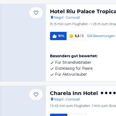
Hotel Riu Palace Tropic
Negril
·
Cornwall
1h 15 min
zum Flughafen
·
< 25 m
zum Stra
526
Bewertungen
91%
5,3
/ 6
Besonders gut bewertet:
Für Strandliebhaber
Erstklassig für Paare
Für Aktivurlauber
Charela Inn Hotel
Negril
·
Cornwall
1 h 45 min
zum Flughafen
·
1 min
zum Stra