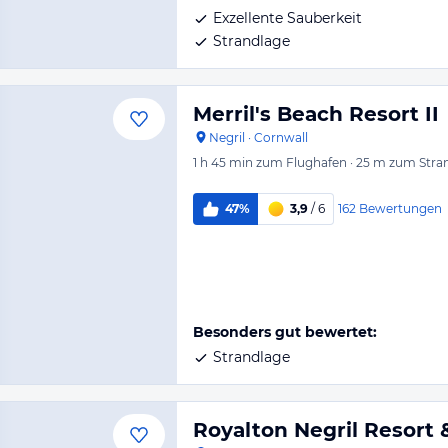
Exzellente Sauberkeit
Strandlage
Merril's Beach Resort II
Negril
·
Cornwall
1 h 45 min
zum Flughafen
·
25 m
zum Stra
162
Bewertungen
47%
3,9
/ 6
Besonders gut bewertet:
Strandlage
Royalton Negril Resort 