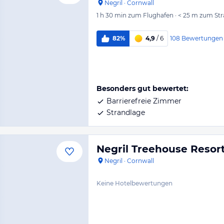
Negril
·
Cornwall
1 h 30 min
zum Flughafen
·
< 25 m
zum Str
108
Bewertungen
82%
4,9
/ 6
Besonders gut bewertet:
Barrierefreie Zimmer
Strandlage
Negril Treehouse Resor
Negril
·
Cornwall
Keine Hotelbewertungen