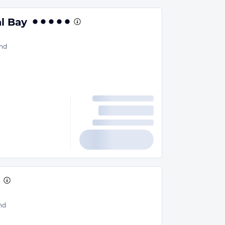
al Bay
nd
nd