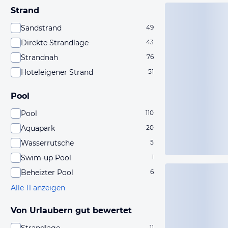
Strand
Sandstrand
49
Direkte Strandlage
43
Strandnah
76
Hoteleigener Strand
51
Pool
Pool
110
Aquapark
20
Wasserrutsche
5
Swim-up Pool
1
Beheizter Pool
6
Alle 11 anzeigen
Von Urlaubern gut bewertet
11