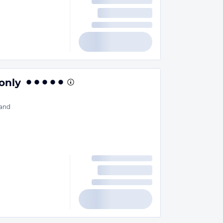
only
and