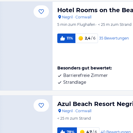
Hotel Rooms on the Bea
Negril
·
Cornwall
5 min
zum Flughafen
·
< 25 m
zum Strand
35
Bewertungen
11%
2,4
/ 6
Besonders gut bewertet:
Barrierefreie Zimmer
Strandlage
Azul Beach Resort Negri
Negril
·
Cornwall
< 25 m
zum Strand
40
Bewertungen
78%
4,7
/ 6