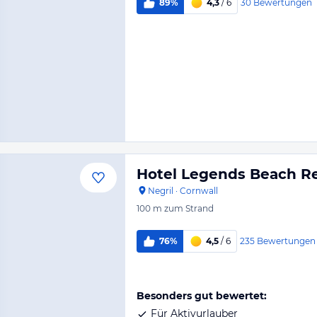
30
Bewertungen
89%
4,3
/ 6
Hotel Legends Beach R
Negril
·
Cornwall
100 m
zum Strand
235
Bewertungen
76%
4,5
/ 6
Besonders gut bewertet:
Für Aktivurlauber