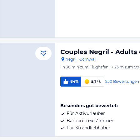
Couples Negril - Adults 
Negril
·
Cornwall
1 h 30 min
zum Flughafen
·
< 25 m
zum Str
250
Bewertungen
84%
5,1
/ 6
Besonders gut bewertet:
Für Aktivurlauber
Barrierefreie Zimmer
Für Strandliebhaber