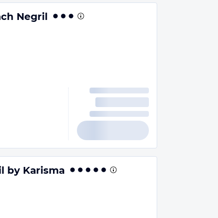
ch Negril
l by Karisma