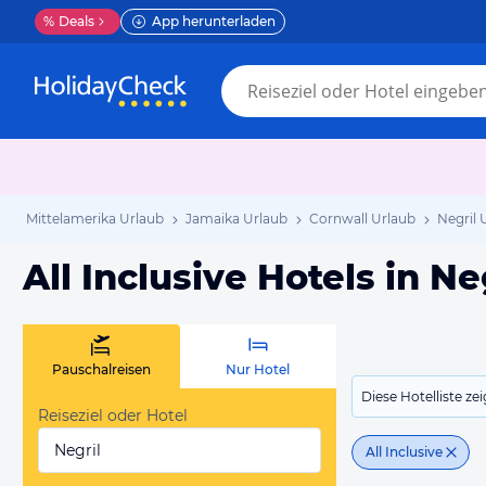
%
Deals
App herunterladen
Mittelamerika Urlaub
Jamaika Urlaub
Cornwall Urlaub
Negril 
All Inclusive Hotels in Ne
Pauschalreisen
Nur Hotel
Diese Hotelliste z
Reiseziel oder Hotel
Negril
All Inclusive