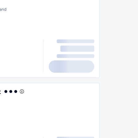
and
t