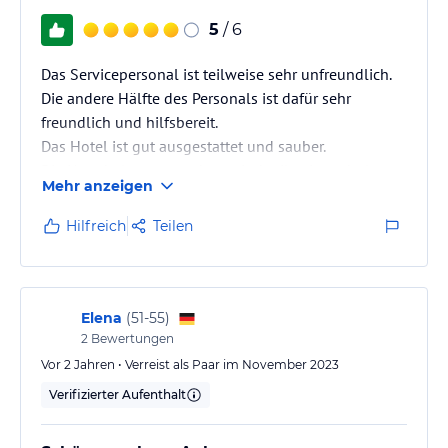
5
/ 6
Das Servicepersonal ist teilweise sehr unfreundlich.
Die andere Hälfte des Personals ist dafür sehr
freundlich und hilfsbereit.
Das Hotel ist gut ausgestattet und sauber.
Die Unterhaltungsangebote sind teilweise sehr laut
Mehr anzeigen
und daher nicht für Ruhe suchende Urlauber
geeignet.
Hilfreich
Teilen
Elena
(
51-55
)
2
Bewertungen
Vor 2 Jahren • Verreist als Paar im November 2023
Verifizierter Aufenthalt