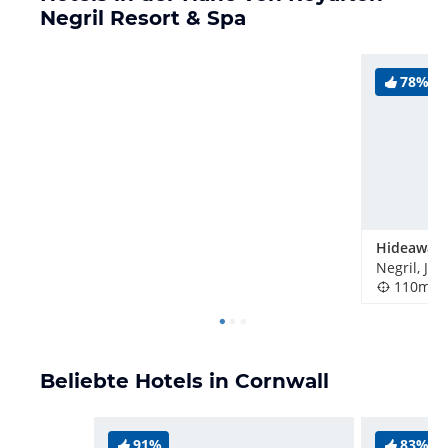
Negril Resort & Spa
78%
Negril, Ja
110m
Beliebte Hotels in Cornwall
91%
83%