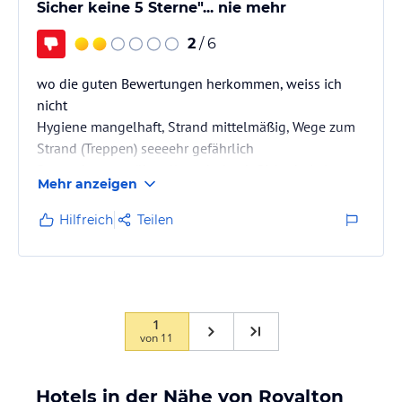
Sicher keine 5 Sterne"... nie mehr
2
/ 6
wo die guten Bewertungen herkommen, weiss ich
nicht
Hygiene mangelhaft, Strand mittelmäßig, Wege zum
Strand (Treppen) seeeehr gefährlich
Drogenkonsum überall, auch durch Sicherheitsleute
Mehr anzeigen
und Bademeister
Hilfreich
Teilen
1
von
11
Hotels in der Nähe von Royalton