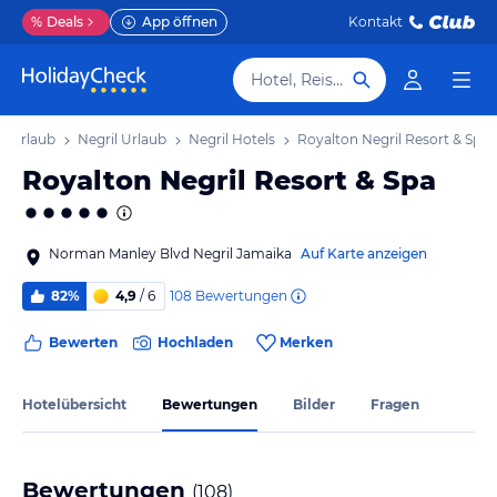
%
Deals
App öffnen
Kontakt
Hotel, Reiseziel
l Urlaub
Negril Urlaub
Negril Hotels
Royalton Negril Resort & Spa
Royalton Negril Resort & Spa
Norman Manley Blvd Negril Jamaika
Auf Karte anzeigen
108
Bewertungen
82%
4,9
/ 6
Bewerten
Hochladen
Merken
Hotelübersicht
Bewertungen
Bilder
Fragen
Bewertungen
(
108
)