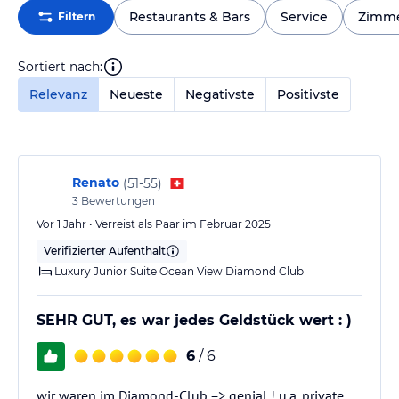
Restaurants & Bars
Service
Zimm
Filtern
Sortiert nach:
Relevanz
Neueste
Negativste
Positivste
Renato
(
51-55
)
3
Bewertungen
Vor 1 Jahr • Verreist als Paar im Februar 2025
Verifizierter Aufenthalt
Luxury Junior Suite Ocean View Diamond Club
SEHR GUT, es war jedes Geldstück wert : )
6
/ 6
wir waren im Diamond-Club => genial ! u.a. private