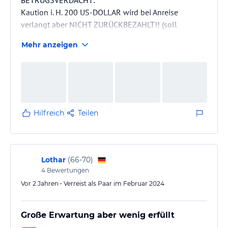
Kaution i. H. 200 US-DOLLAR wird bei Anreise
verlangt aber NICHT ZURÜCKBEZAHLT!! (soll
spätestens 14 Tage nach Auschecken zurück bezahlt
Mehr anzeigen
werden, ist bis heute (18 Tage) nicht erstattet
worden). Wurde bei TUI ANGEZEIGT JEDOCH OHNE
REAKTION
Hilfreich
Teilen
Lothar
(
66-70
)
4
Bewertungen
Vor 2 Jahren • Verreist als Paar im Februar 2024
Große Erwartung aber wenig erfüllt