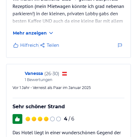
Rezeption (mein Mietwagen könnte ich grad nebenan
parkieren!) in der kleinen, privaten Lobby gabs den
besten Kaffee UND auch da eine kleine Bar mit allem
und dem BESTEN RUM ; )) zudem kleine Snacks, das
Mehr anzeigen
Personal immer sehr lieb und freundlich; D A N K E : )
Hilfreich
Teilen
Vanessa
(
26-30
)
1
Bewertungen
Vor 1 Jahr • Verreist als Paar im Januar 2025
Sehr schöner Strand
4
/ 6
Das Hotel liegt in einer wunderschönen Gegend der