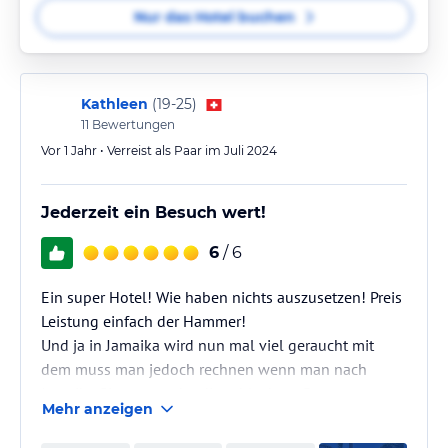
Nur das Hotel buchen
Kathleen
(
19-25
)
11
Bewertungen
Vor 1 Jahr • Verreist als Paar im Juli 2024
Jederzeit ein Besuch wert!
6
/ 6
Ein super Hotel! Wie haben nichts auszusetzen! Preis
Leistung einfach der Hammer!
Und ja in Jamaika wird nun mal viel geraucht mit
dem muss man jedoch rechnen wenn man nach
Jamaika fliegt verstehe die schlechten Bewertungen
Mehr anzeigen
diesbezüglich nicht!