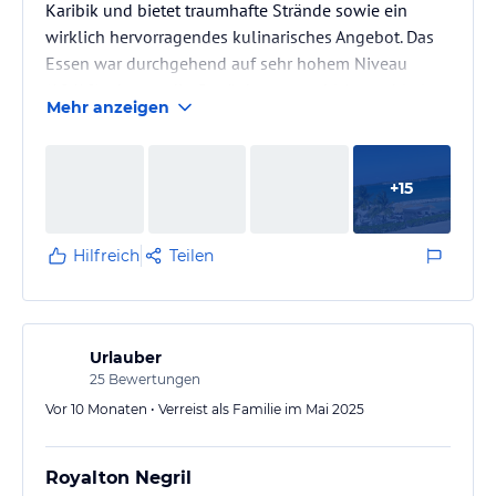
Karibik und bietet traumhafte Strände sowie ein
wirklich hervorragendes kulinarisches Angebot. Das
Essen war durchgehend auf sehr hohem Niveau
(10/10), ebenso die Getränke – sowohl Auswahl als
Mehr anzeigen
auch Qualität haben überzeugt.
Leider gibt es jedoch einige erhebliche Mängel, die
+
15
den Gesamteindruck trüben. Das Hotel ist deutlich in
die Jahre gekommen. Unser Zimmer war teilweise
nicht richtig sauber, was bei einem Hotel dieser
Hilfreich
Teilen
Preiskategorie enttäuschend ist.
Ein…
Urlauber
25
Bewertungen
Vor 10 Monaten • Verreist als Familie im Mai 2025
Royalton Negril