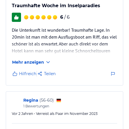
Traumhafte Woche im Inselparadies
6
/ 6
Die Unterkunft ist wunderbar! Traumhafte Lage. In
20min ist man mit dem Ausflugsboot am Riff, das viel
schöner ist als erwartet. Aber auch direkt vor dem
Hotel kann man sehr gut kleine Schnorcheltouren
machen. Wir haben mehr riesige Seesterne gesehen,
Mehr anzeigen
als wir zählen konnten. Ausflüge in die Umgebung
sind teuer und mit langen Fahrzeiten verbunden,
Hilfreich
Teilen
aber allesamt lohnenswert (Highlights waren die
Luminous Lagoon, Dunn River und YS Falls). Nur das
Essen war sehr amerikanisch / überhaupt nicht
abwechslungsreich. Und das…
Regina
(
56-60
)
1
Bewertungen
Vor 2 Jahren • Verreist als Paar im November 2023