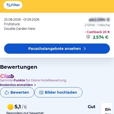
Filter
ab
2.594 €
25.08.2026 - 01.09.2026
Frühstück
2 ERW • 1 Woche
Double Garden View
- Cashback
20 €
2.574 €
Pauschalangebote
ansehen
Bewertungen
Sammle
Punkte
für Deine Hotelbewertung.
Kostenlos anmelden
Bewerten
Bilder hochladen
5,1
Gut
/ 6
Ein 
Besonders gut bewertet: