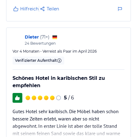
kristallklares Meer ohne jede Art von Müll. Zimmer
Hilfreich
Teilen
werden täglich gut aufgeräumt, alles funktioniert
tadellos. Ja klar, das Hotel ist nicht mehr neu, das hat
mich aber nicht im geringsten gestört. Hauptsache -
alles sauber, mit einem…
Dieter
(
71+
)
24
Bewertungen
Vor 4 Monaten • Verreist als Paar im April 2026
Verifizierter Aufenthalt
Schönes Hotel in karibischen Stil zu
empfehlen
5
/ 6
Gutes Hotel sehr karibisch. Die Möbel haben schon
bessere Zeiten erlebt, waren aber so nicht
abgewohnt. In erster Linie ist aber der tolle Strand
mit seinem feinen Sand sowie das klare und warme