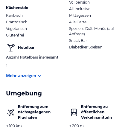
Vollpension
Küchenstile
All Inclusive
Karibisch
Mittagessen
Französisch
A la Carte
Vegetarisch
Spezielle Diät-Menüs (auf
Anfrage)
Glutenfrei
Snack Bar
Diabetiker Speisen
Hotelbar
Anzahl Hotelbars insgesamt
1
Mehr anzeigen
Umgebung
Entfernung zum
Entfernung zu
nächstgelegenen
öffentlichen
Flughafen
Verkehrsmitteln
< 100 km
< 200 m