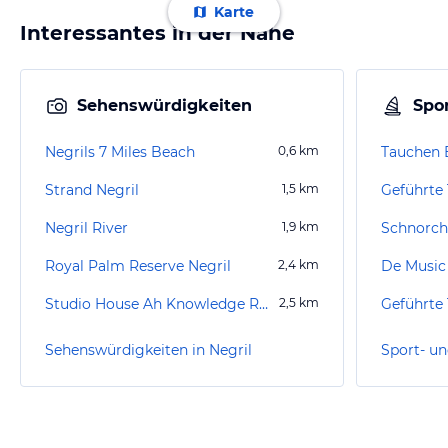
Karte
Interessantes in der Nähe
Sehenswürdigkeiten
Spor
Negrils 7 Miles Beach
0,6
km
Tauchen 
Strand Negril
1,5
km
Negril River
1,9
km
Schnorch
Royal Palm Reserve Negril
2,4
km
Studio House Ah Knowledge Records
2,5
km
Sehenswürdigkeiten in Negril
Sport- un