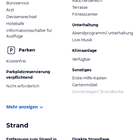
Raucherbereich
Büroservice
Terrasse
Arzt
Fitnesscenter
Devisenwechsel
Hotelsafe
Unterhaltung
Informationsschalter für
Abendprogramm/-unterhaltung
Ausflüge
Live-Musik
Parken
Klimaanlage
Verfügbar
Kostenfrei
Sonstiges
Parkplatzreservierung
verpflichtend
Erste-Hilfe-Kasten
Gartenmöbel
Nicht erforderlich
Sonnenliegen/ Strandkörbe
Mehr anzeigen
Strand
Entfernung zum Strand in
Direkte Strandlage