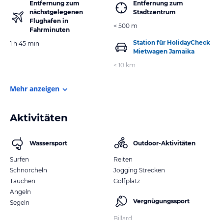
Entfernung zum
Entfernung zum
nächstgelegenen
Stadtzentrum
Flughafen in
< 500 m
Fahrminuten
Station für HolidayCheck
1 h 45 min
Mietwagen Jamaika
< 10 km
Mehr anzeigen
Aktivitäten
Wassersport
Outdoor-Aktivitäten
Surfen
Reiten
Schnorcheln
Jogging Strecken
Tauchen
Golfplatz
Angeln
Vergnügungssport
Segeln
Billard