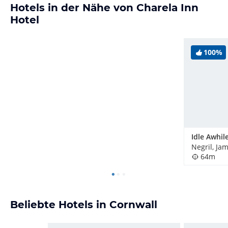
Hotels in der Nähe von Charela Inn
Hotel
100%
Idle Awhil
Negril, Ja
64m
Beliebte Hotels in Cornwall