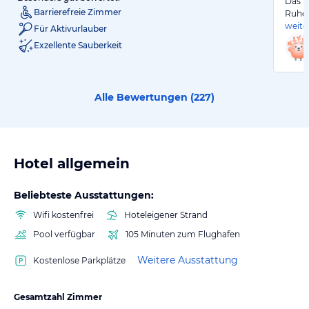
Das H
Barrierefreie Zimmer
Ruhes
weite
Für Aktivurlauber
Exzellente Sauberkeit
Alle Bewertungen (
227
)
Hotel allgemein
Beliebteste Ausstattungen:
Wifi kostenfrei
Hoteleigener Strand
Pool verfügbar
105 Minuten zum Flughafen
Weitere Ausstattung
Kostenlose Parkplätze
Gesamtzahl Zimmer