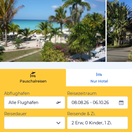
von Erika, 
Pauschalreisen
Nur Hotel
Abflughafen
Reisezeitraum
Alle Flughäfen
08.08.26 - 06.10.26
Reisedauer
Reisende & Zi.
2 Erw, 0 Kinder, 1 Zi.