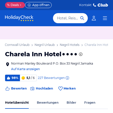
%
Deals
App öffnen
Kontakt
Hotel, Reiseziel
Cornwall Urlaub
Negril Urlaub
Negril Hotels
Charela Inn Hotel
Charela Inn Hotel
Norman Manley Boulevard P.O. Box 33 Negril Jamaika
Auf Karte anzeigen
227
Bewertungen
98%
5,1
/ 6
Bewerten
Hochladen
Merken
Hotelübersicht
Bewertungen
Bilder
Fragen