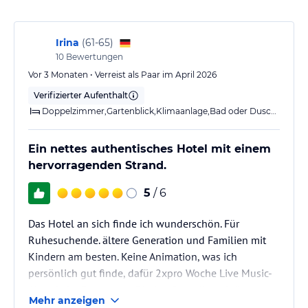
Irina
(
61-65
)
10
Bewertungen
Vor 3 Monaten • Verreist als Paar im April 2026
Verifizierter Aufenthalt
Doppelzimmer,Gartenblick,Klimaanlage,Bad oder Dusche,Balkon o. T
Ein nettes authentisches Hotel mit einem
hervorragenden Strand.
5
/ 6
Das Hotel an sich finde ich wunderschön. Für
Ruhesuchende. ältere Generation und Familien mit
Kindern am besten. Keine Animation, was ich
persönlich gut finde, dafür 2xpro Woche Live Music-
Abende im Restaurant. Direkte Strandlage krönt
Mehr anzeigen
dieses Hotel zweifelsohne, sehr schöner Strand und