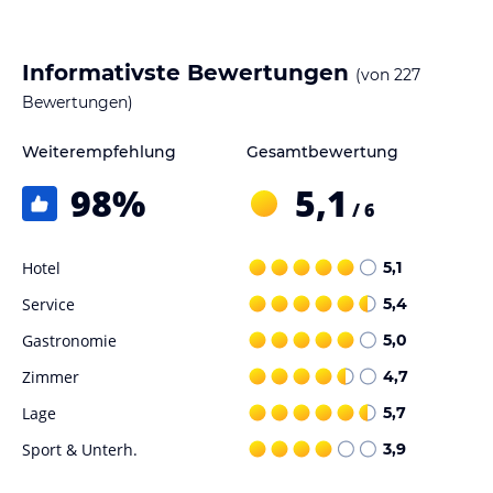
Hoteliers-/Veranstalter-/Kataloginformationen. Alle Angaben
ohne Gewähr und ohne Prüfung durch HolidayCheck. Bitte
lies vor der Buchung die verbindlichen
Angebotsdetails
des
Informativste Bewertungen
(von
227
jeweiligen Veranstalters.
Bewertungen)
Weiterempfehlung
Gesamtbewertung
98
%
5,1
/ 6
Hotel
5,1
Service
5,4
Gastronomie
5,0
Zimmer
4,7
Lage
5,7
Sport & Unterh.
3,9