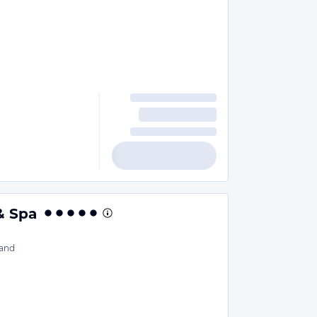
& Spa
and