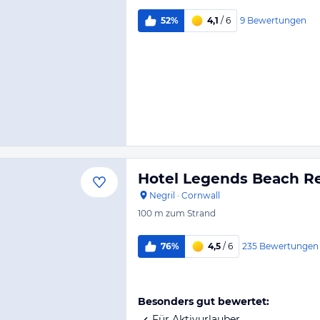
9
Bewertungen
52%
4,1
/ 6
Hotel Legends Beach R
Negril
·
Cornwall
100 m
zum Strand
235
Bewertungen
76%
4,5
/ 6
Besonders gut bewertet:
Für Aktivurlauber