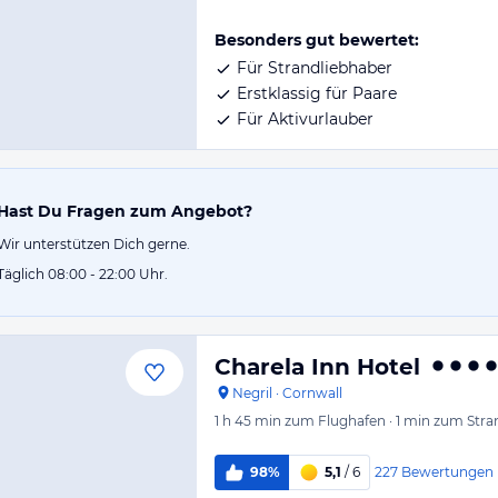
Besonders gut bewertet:
Für Strandliebhaber
Erstklassig für Paare
Für Aktivurlauber
Hast Du Fragen zum Angebot?
Wir unterstützen Dich gerne.
Täglich 08:00 - 22:00 Uhr.
Charela Inn Hotel
Negril
·
Cornwall
1 h 45 min
zum Flughafen
·
1 min
zum Stra
227
Bewertungen
98%
5,1
/ 6