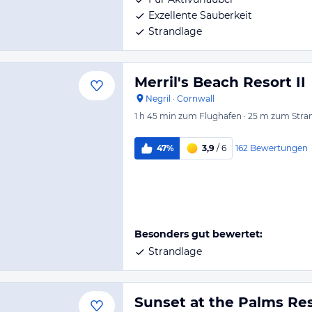
Exzellente Sauberkeit
Strandlage
Merril's Beach Resort II
Negril
·
Cornwall
1 h 45 min
zum Flughafen
·
25 m
zum Stra
162
Bewertungen
47%
3,9
/ 6
Besonders gut bewertet:
Strandlage
Sunset at the Palms Res