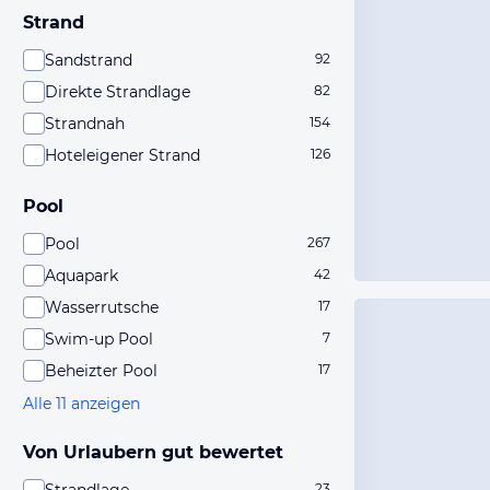
Strand
Sandstrand
92
Direkte Strandlage
82
Strandnah
154
Hoteleigener Strand
126
Pool
Pool
267
Aquapark
42
Wasserrutsche
17
Swim-up Pool
7
Beheizter Pool
17
Alle 11 anzeigen
Von Urlaubern gut bewertet
23