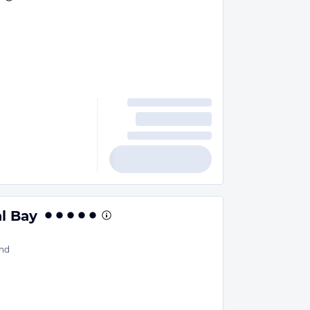
al Bay
nd