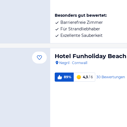
Besonders gut bewertet:
Barrierefreie Zimmer
Für Strandliebhaber
Exzellente Sauberkeit
Hotel Funholiday Beach
Negril
·
Cornwall
30
Bewertungen
89%
4,3
/ 6