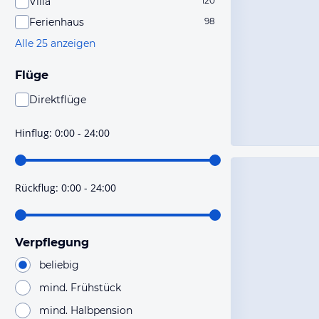
Villa
120
Ferienhaus
98
Alle 25 anzeigen
Flüge
Direktflüge
Du findest mit dieser Einstellung Flüge, die mit sehr
hoher Wahrscheinlichkeit Direktflüge sind. Bitte
Hinflug
:
0:00 - 24:00
prüfe vor der Buchung noch einmal die Flugdetails.
Rückflug
:
0:00 - 24:00
Verpflegung
beliebig
mind. Frühstück
mind. Halbpension