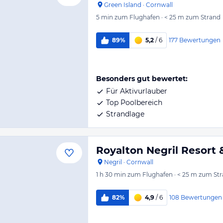
Green Island
·
Cornwall
5 min
zum Flughafen
·
< 25 m
zum Strand
177
Bewertungen
89%
5,2
/ 6
Besonders gut bewertet:
Für Aktivurlauber
Top Poolbereich
Strandlage
Royalton Negril Resort 
Negril
·
Cornwall
1 h 30 min
zum Flughafen
·
< 25 m
zum Str
108
Bewertungen
82%
4,9
/ 6