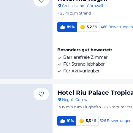
Green Island
·
Cornwall
< 25 m
zum Strand
468
Bewertungen
89%
5,2
/ 6
Besonders gut bewertet:
Barrierefreie Zimmer
Für Strandliebhaber
Für Aktivurlauber
Hotel Riu Palace Tropic
Negril
·
Cornwall
1h 15 min
zum Flughafen
·
< 25 m
zum Stra
526
Bewertungen
91%
5,3
/ 6