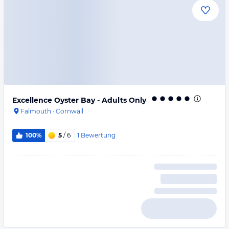
Excellence Oyster Bay - Adults Only
Falmouth
·
Cornwall
1
Bewertung
100%
5
/ 6