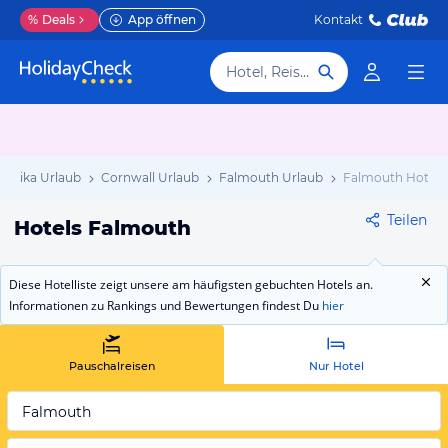
%
Deals
App öffnen
Kontakt
Hotel, Reiseziel
amaika Urlaub
Cornwall Urlaub
Falmouth Urlaub
Falmouth Hotels
Teilen
Hotels Falmouth
Diese Hotelliste zeigt unsere am häufigsten gebuchten Hotels an.
Informationen zu Rankings und Bewertungen findest Du
hier
Pauschalreisen
Nur Hotel
Falmouth