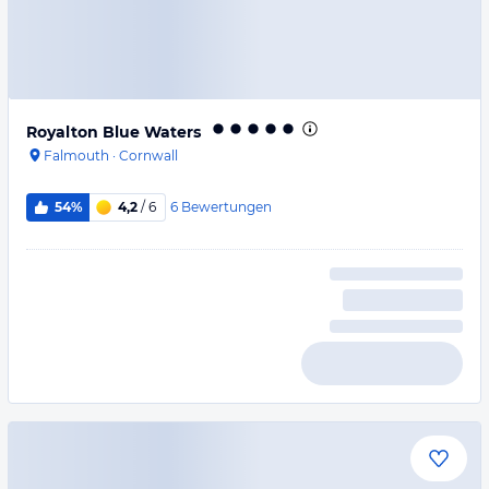
Royalton Blue Waters
Falmouth
·
Cornwall
6
Bewertungen
54%
4,2
/ 6