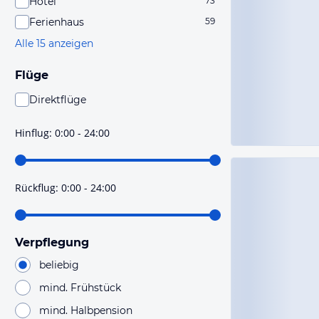
Hotel
73
Ferienhaus
59
Alle 15 anzeigen
Flüge
Direktflüge
Du findest mit dieser Einstellung Flüge, die mit sehr
hoher Wahrscheinlichkeit Direktflüge sind. Bitte
Hinflug
:
0:00 - 24:00
prüfe vor der Buchung noch einmal die Flugdetails.
Rückflug
:
0:00 - 24:00
Verpflegung
beliebig
mind. Frühstück
mind. Halbpension