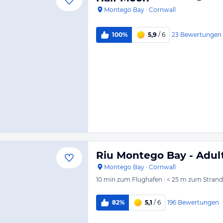
Montego Bay
·
Cornwall
23
Bewertungen
100%
5,9
/ 6
Riu Montego Bay - Adul
Montego Bay
·
Cornwall
10 min
zum Flughafen
·
< 25 m
zum Strand
196
Bewertungen
82%
5,1
/ 6