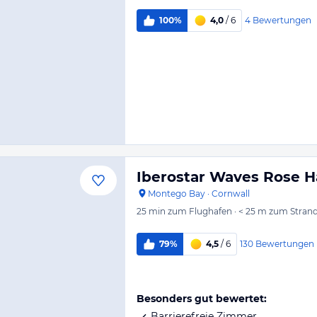
4
Bewertungen
100%
4,0
/ 6
Iberostar Waves Rose H
Montego Bay
·
Cornwall
25 min
zum Flughafen
·
< 25 m
zum Stran
130
Bewertungen
79%
4,5
/ 6
Besonders gut bewertet:
Barrierefreie Zimmer