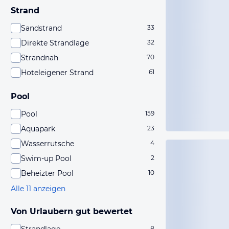
Strand
Sandstrand
33
Direkte Strandlage
32
Strandnah
70
Hoteleigener Strand
61
Pool
Pool
159
Aquapark
23
Wasserrutsche
4
Swim-up Pool
2
Beheizter Pool
10
Alle 11 anzeigen
Von Urlaubern gut bewertet
8