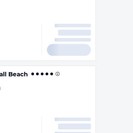
all Beach
d