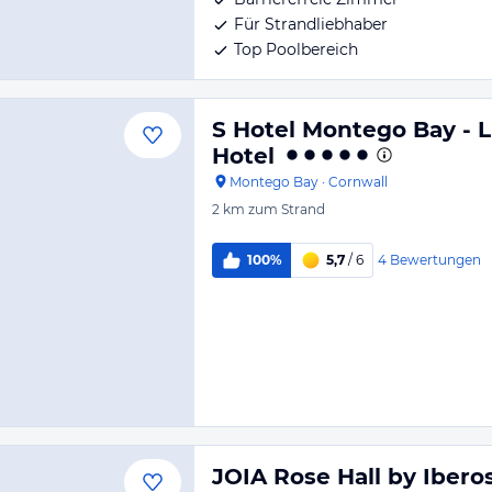
Für Strandliebhaber
Top Poolbereich
S Hotel Montego Bay - L
Hotel
Montego Bay
·
Cornwall
2 km
zum Strand
4
Bewertungen
100%
5,7
/ 6
JOIA Rose Hall by Ibero