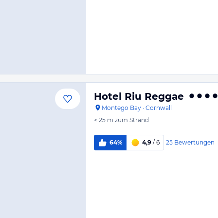
Hotel Riu Reggae
Montego Bay
·
Cornwall
< 25 m
zum Strand
25
Bewertungen
64%
4,9
/ 6