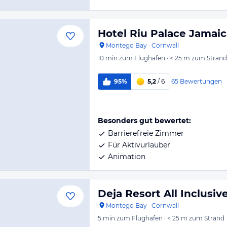
Hotel Riu Palace Jamaic
Montego Bay
·
Cornwall
10 min
zum Flughafen
·
< 25 m
zum Strand
65
Bewertungen
95%
5,2
/ 6
Besonders gut bewertet:
Barrierefreie Zimmer
Für Aktivurlauber
Animation
Deja Resort All Inclusiv
Montego Bay
·
Cornwall
5 min
zum Flughafen
·
< 25 m
zum Strand