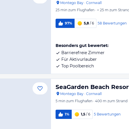
Montego Bay
·
Cornwall
25 min
zum Flughafen
·
< 25 m
zum Stran
58
Bewertungen
97%
5,8
/ 6
Besonders gut bewertet:
Barrierefreie Zimmer
Für Aktivurlauber
Top Poolbereich
SeaGarden Beach Resor
Montego Bay
·
Cornwall
5 min
zum Flughafen
·
400 m
zum Strand
5
Bewertungen
1%
1,5
/ 6