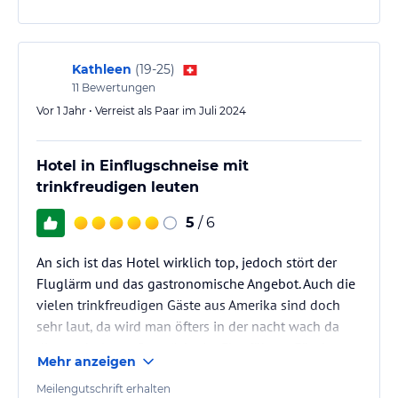
Kathleen
(
19-25
)
11
Bewertungen
Vor 1 Jahr • Verreist als Paar im Juli 2024
Hotel in Einflugschneise mit
trinkfreudigen leuten
5
/ 6
An sich ist das Hotel wirklich top, jedoch stört der
Fluglärm und das gastronomische Angebot. Auch die
vielen trinkfreudigen Gäste aus Amerika sind doch
sehr laut, da wird man öfters in der nacht wach da
diese sehr laute Gespräche im Flur führen. Für den
Mehr anzeigen
Preis empfehle ich allen lieber nach negril oder och
Rios zu reisen.
Meilengutschrift erhalten