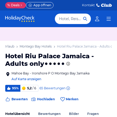
%
Deals
App öffnen
Kontakt
Hotel, Reiseziel
y Urlaub
Montego Bay Hotels
Hotel Riu Palace Jamaica - Adults onl
Hotel Riu Palace Jamaica -
Adults only
Mahoe Bay - Ironshore P O Montego Bay Jamaika
Auf Karte anzeigen
65
Bewertungen
95%
5,2
/ 6
Bewerten
Hochladen
Merken
Hotelübersicht
Bewertungen
Bilder
Fragen