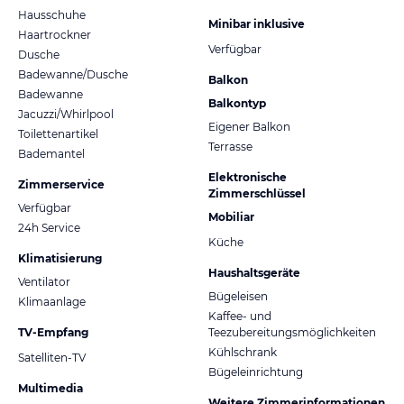
Hausschuhe
Minibar inklusive
Haartrockner
Verfügbar
Dusche
Badewanne/Dusche
Balkon
Badewanne
Balkontyp
Jacuzzi/Whirlpool
Eigener Balkon
Toilettenartikel
Terrasse
Bademantel
Elektronische
Zimmerservice
Zimmerschlüssel
Verfügbar
Mobiliar
24h Service
Küche
Klimatisierung
Haushaltsgeräte
Ventilator
Bügeleisen
Klimaanlage
Kaffee- und
TV-Empfang
Teezubereitungsmöglichkeiten
Kühlschrank
Satelliten-TV
Bügeleinrichtung
Multimedia
Weitere Zimmerinformationen