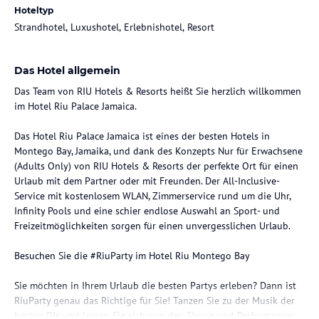
Hoteltyp
Strandhotel, Luxushotel, Erlebnishotel, Resort
Das Hotel allgemein
Das Team von RIU Hotels & Resorts heißt Sie herzlich willkommen
im Hotel Riu Palace Jamaica.
Das Hotel Riu Palace Jamaica ist eines der besten Hotels in
Montego Bay, Jamaika, und dank des Konzepts Nur für Erwachsene
(Adults Only) von RIU Hotels & Resorts der perfekte Ort für einen
Urlaub mit dem Partner oder mit Freunden. Der All-Inclusive-
Service mit kostenlosem WLAN, Zimmerservice rund um die Uhr,
Infinity Pools und eine schier endlose Auswahl an Sport- und
Freizeitmöglichkeiten sorgen für einen unvergesslichen Urlaub.
Besuchen Sie die #RiuParty im Hotel Riu Montego Bay
Sie möchten in Ihrem Urlaub die besten Partys erleben? Dann ist
RiuParty genau das Richtige für Sie! Tanzen Sie zu der Musik der
besten DJs und lassen Sie sich von den Shows und Performances