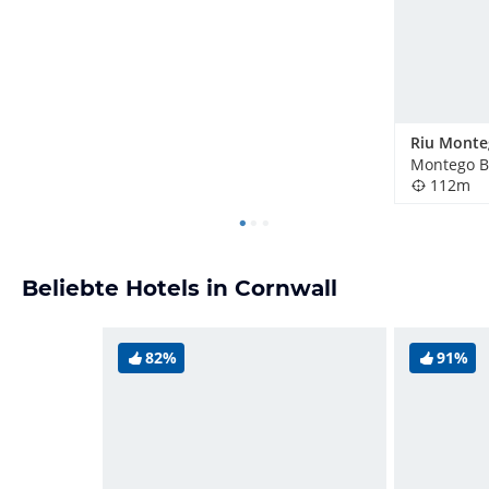
Montego B
112m
Beliebte Hotels in Cornwall
82%
91%