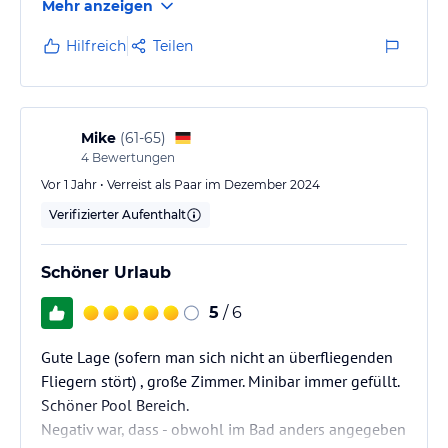
Mehr anzeigen
Lautstärke zu extrem.
Hilfreich
Teilen
Mike
(
61-65
)
4
Bewertungen
Vor 1 Jahr • Verreist als Paar im Dezember 2024
Verifizierter Aufenthalt
Schöner Urlaub
5
/ 6
Gute Lage (sofern man sich nicht an überfliegenden
Fliegern stört) , große Zimmer. Minibar immer gefüllt.
Schöner Pool Bereich.
Negativ war, dass - obwohl im Bad anders angegeben