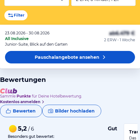
Filter
ab
6.479 €
23.08.2026 - 30.08.2026
All Inclusive
2 ERW • 1 Woche
Junior-Suite, Blick auf den Garten
Pauschalangebote
ansehen
Bewertungen
Sammle
Punkte
für Deine Hotelbewertung.
Kostenlos anmelden
Bewerten
Bilder hochladen
5,2
Gut
/ 6
Trau
Besonders gut bewertet:
Das Ho