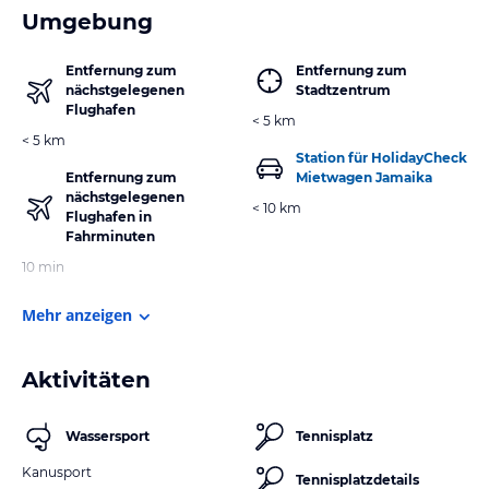
Umgebung
Entfernung zum
Entfernung zum
nächstgelegenen
Stadtzentrum
Flughafen
< 5 km
< 5 km
Station für HolidayCheck
Entfernung zum
Mietwagen Jamaika
nächstgelegenen
< 10 km
Flughafen in
Fahrminuten
10 min
Mehr anzeigen
Aktivitäten
Wassersport
Tennisplatz
Kanusport
Tennisplatzdetails