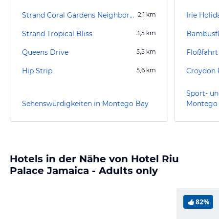
Strand Coral Gardens Neighborhood
2,1
km
Irie Holi
Strand Tropical Bliss
3,5
km
Queens Drive
5,5
km
Hip Strip
5,6
km
Croydon 
Sport- un
Sehenswürdigkeiten in Montego Bay
Montego
Hotels in der Nähe von Hotel Riu
Palace Jamaica - Adults only
82%