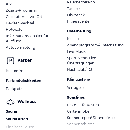
Raucherbereich
Arzt
Terrasse
Zusatz-Programm
Diskothek
Geldautomat vor Ort
Fitnesscenter
Devisenwechsel
Hotelsafe
Unterhaltung
Informationsschalter für
Kasino
Ausflüge
Abendprogramm/-unterhaltung
Autovermietung
Live-Musik
Sportevents Live-
Parken
Übertragungen
Nachtclub/ DJ
Kostenfrei
Klimaanlage
Parkmöglichkeiten
Verfügbar
Parkplatz
Sonstiges
Wellness
Erste-Hilfe-Kasten
Sauna
Gartenmöbel
Sonnenliegen/ Strandkörbe
Sauna Arten
Sonnenschirme
Finnische Sauna