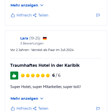
- Handtücher anfangs immer gewechselt wurden,
Mehr anzeigen
auch wenn sie zur Wiederverwendung aufgehängt
waren. Gegen Ende des Urlaubs wurden die
Hilfreich
Teilen
Handtücher nur entfernt aber keine neuen gebracht.
Auf die Bitte nach neuen Handtüchern hin wurde
gesagt diese würden gleich geliefert. Nach 45
Minuten waren keine da. Nachfrage an der Rezeption:
Lara
(
19-25
)
"Die Tücher…
3
Bewertungen
Vor 2 Jahren • Verreist als Paar im Juli 2024
Traumhaftes Hotel in der Karibik
6
/ 6
Super Hotel, super Mitarbeiter, super toll!
Mehr anzeigen
Hilfreich
Teilen