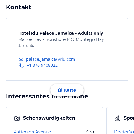
Kontakt
Hotel Riu Palace Jamaica - Adults only
Mahoe Bay - Ironshore P O Montego Bay
Jamaika
palace.jamaica@riu.com
+1 876 9408022
Karte
Interessantes in der Nähe
Sehenswürdigkeiten
Spor
Patterson Avenue
1,4
km
Doctor's