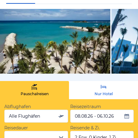
vom Hoteli
Pauschalreisen
Nur Hotel
Abflughafen
Reisezeitraum
Alle Flughäfen
08.08.26 - 06.10.26
Reisedauer
Reisende & Zi.
2 Erw, 0 Kinder, 1 Zi.