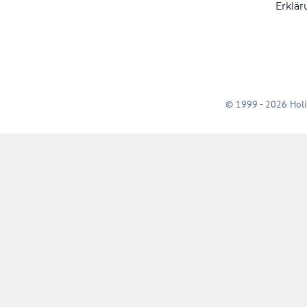
Erklär
© 1999 - 2026 Holi