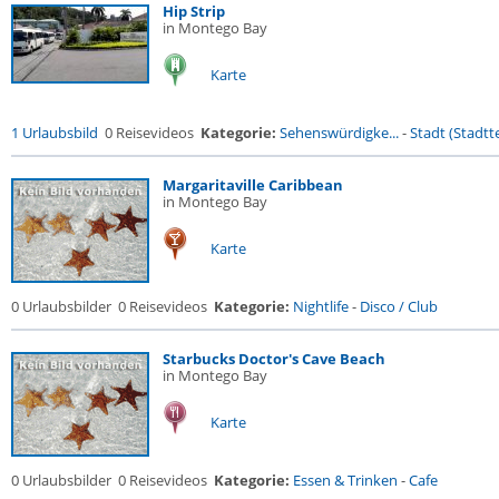
Hip Strip
in Montego Bay
Karte
1 Urlaubsbild
0 Reisevideos
Kategorie:
Sehenswürdigke...
-
Stadt (Stadtte
Margaritaville Caribbean
in Montego Bay
Karte
0 Urlaubsbilder
0 Reisevideos
Kategorie:
Nightlife
-
Disco / Club
Starbucks Doctor's Cave Beach
in Montego Bay
Karte
0 Urlaubsbilder
0 Reisevideos
Kategorie:
Essen & Trinken
-
Cafe