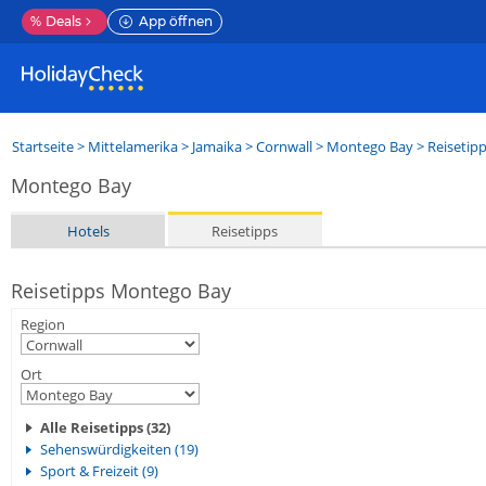
%
Deals
App öffnen
Startseite
>
Mittelamerika
>
Jamaika
>
Cornwall
>
Montego Bay
> Reisetip
Montego Bay
Hotels
Reisetipps
Reisetipps Montego Bay
Region
Ort
Alle Reisetipps (32)
Sehenswürdigkeiten (19)
Sport & Freizeit (9)