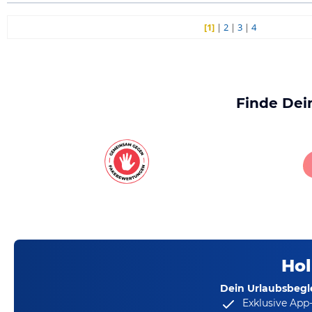
[1]
|
2
|
3
|
4
Finde Dei
Hol
Dein Urlaubsbegle
Exklusive App