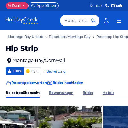
%
Deals
App öffnen
Kontakt
Hotel, Reiseziel
ub
Montego Bay Urlaub
Reisetipps Montego Bay
Reisetipp Hip Strip
Hip Strip
Montego Bay/Cornwall
100%
5
/ 6
1 Bewertung
Reisetipp bewerten
Bilder hochladen
Reisetippübersicht
Bewertungen
Bilder
Hotels