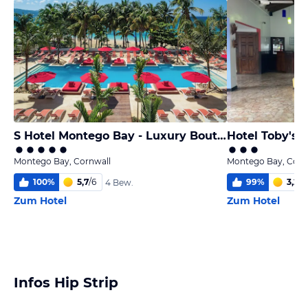
S Hotel Montego Bay - Luxury Boutique All-Inclusive Hotel
Hotel Toby's 
Montego Bay, Cornwall
Montego Bay, Corn
100
%
5,7
/
6
99
%
3,2
/
6
4 Bew.
Zum Hotel
Zum Hotel
Infos Hip Strip