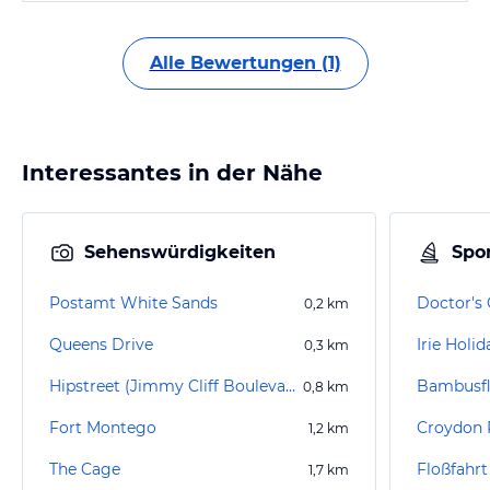
Alle Bewertungen (1)
Interessantes in der Nähe
Sehenswürdigkeiten
Spor
Postamt White Sands
Doctor's
0,2
km
Queens Drive
Irie Holi
0,3
km
Hipstreet (Jimmy Cliff Boulevard)
0,8
km
Fort Montego
Croydon 
1,2
km
The Cage
1,7
km