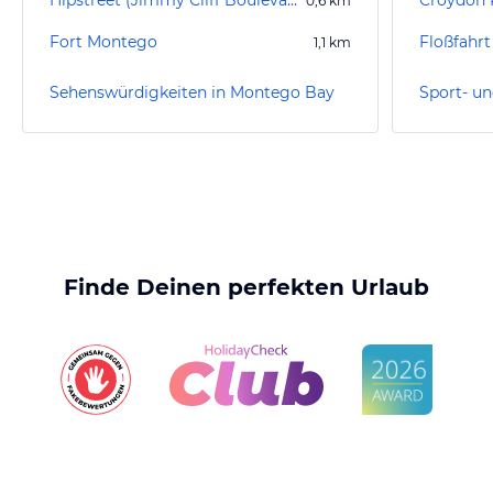
Hipstreet (Jimmy Cliff Boulevard)
Croydon 
0,6
km
Fort Montego
1,1
km
Sehenswürdigkeiten in Montego Bay
Finde Deinen perfekten Urlaub