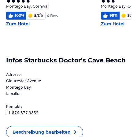
Montego Bay, Cornwall
Montego Bay, Corn
100
%
5,7
/
6
99
%
3,2
/
6
4 Bew.
Zum Hotel
Zum Hotel
Infos Starbucks Doctor's Cave Beach
Adresse:
Gloucester Avenue
Montego Bay
Jamaika
Kontakt:
+1 876 877 9835
Beschreibung bearbeiten