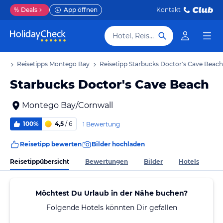
%
Deals
App öffnen
Kontakt
Hotel, Reiseziel
aub
Reisetipps Montego Bay
Reisetipp Starbucks Doctor's Cave Beach
Starbucks Doctor's Cave Beach
Montego Bay/Cornwall
100%
4,5
/ 6
1 Bewertung
Reisetipp bewerten
Bilder hochladen
Reisetippübersicht
Bewertungen
Bilder
Hotels
Möchtest Du Urlaub in der Nähe buchen?
Folgende Hotels könnten Dir gefallen