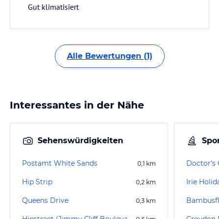
Gut klimatisiert
Alle Bewertungen (1)
Interessantes in der Nähe
Sehenswürdigkeiten
Spor
Postamt White Sands
Doctor's
0,1
km
Hip Strip
Irie Holi
0,2
km
Queens Drive
0,3
km