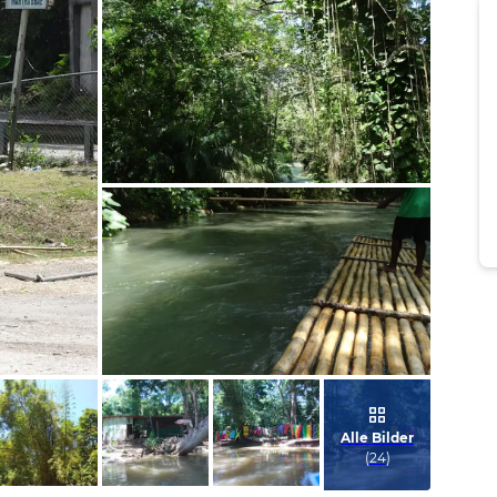
Bild melden
von Marion
Bild melden
von Marion
Alle Bilder
(
24
)