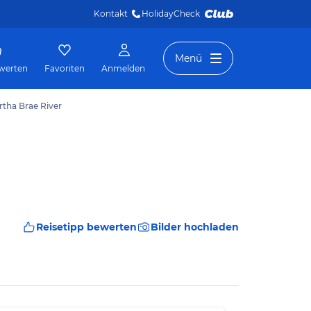
Kontakt
HolidayCheck 
Menü
werten
Favoriten
Anmelden
rtha Brae River
Reisetipp bewerten
Bilder hochladen