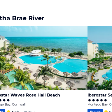
Bild
Bild
Bild
melden
melden
melden
von Franz
von Franz
von Franz
tha Brae River
ostar Waves Rose Hall Beach
Iberostar S
go Bay, Cornwall
Montego Bay, C
9
%
4,5
/
6
98
%
5