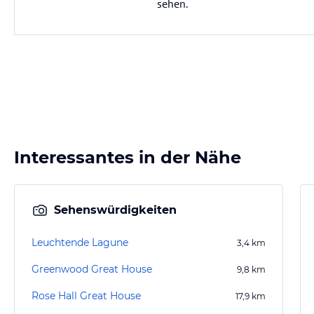
sehen.
Interessantes in der Nähe
Sehenswürdigkeiten
Leuchtende Lagune
3,4
km
Greenwood Great House
9,8
km
Rose Hall Great House
17,9
km