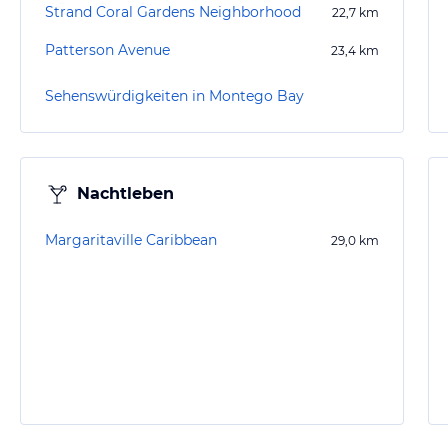
Strand Coral Gardens Neighborhood
22,7
km
Patterson Avenue
23,4
km
Sehenswürdigkeiten in Montego Bay
Nachtleben
Margaritaville Caribbean
29,0
km