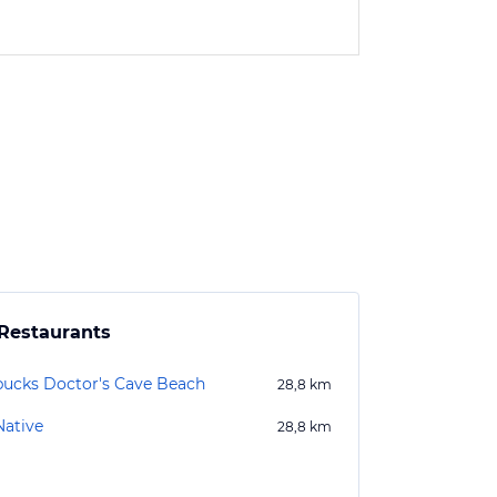
Restaurants
bucks Doctor's Cave Beach
28,8
km
Native
28,8
km