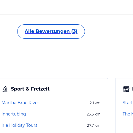
Alle Bewertungen (3)
Sport & Freizeit
Martha Brae River
Star
2,1
km
Innertubing
The 
25,3
km
Irie Holiday Tours
27,7
km