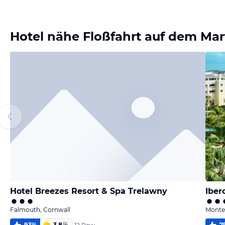
Bild
Bild
Bild
Bild
melden
melden
melden
melden
von Manu
von Franz
von Franz
von Franz
Hotel nähe Floßfahrt auf dem Mar
Hotel Breezes Resort & Spa Trelawny
Iber
Falmouth, Cornwall
Monte
93
%
3,8
/
6
7