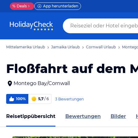
%
Deals
App herunterladen
Mittelamerika Urlaub
Jamaika Urlaub
Cornwall Urlaub
Montego
Floßfahrt auf dem 
Montego Bay/Cornwall
100%
5,7
/ 6
3 Bewertungen
Reisetippübersicht
Bewertungen
Bilder