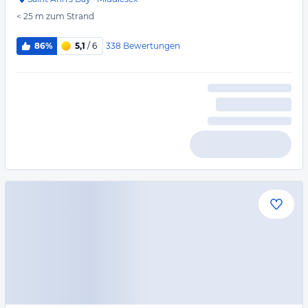
< 25 m
zum Strand
338
Bewertungen
86%
5,1
/ 6