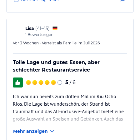
Lisa
(
41-45
)
1
Bewertungen
Vor 3 Wochen • Verreist als Familie im Juli 2026
Tolle Lage und gutes Essen, aber
schlechter Restaurantservice
5
/ 6
Ich war nun bereits zum dritten Mal im Riu Ocho
Rios. Die Lage ist wunderschön, der Strand ist
traumhaft und das All-inclusive-Angebot bietet eine
große Auswahl an Speisen und Getränken. Auch das
Housekeeping sowie die Mitarbeiter an der Rezeption
Mehr anzeigen
waren stets freundlich, hilfsbereit und