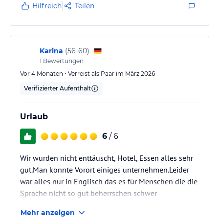
zuvorkommend.
Hilfreich
Teilen
Das Essen hat uns insgesamt gut geschmeckt. Leider
war der Service im Main Dining Room dieses Mal eine
Enttäuschung. Die Mitarbeiter wirkten unaufmerksam,
Karina
(
56-60
)
wir wurden kaum begrüßt und hatten das Gefühl,
1
Bewertungen
eher…
Vor 4 Monaten • Verreist als Paar im März 2026
Verifizierter Aufenthalt
Urlaub
6
/ 6
Wir wurden nicht enttäuscht, Hotel, Essen alles sehr
gut.Man konnte Vorort einiges unternehmen.Leider
war alles nur in Englisch das es für Menschen die die
Sprache nicht so gut beherrschen schwer
macht.Vielleicht gibt es da Möglichkeiten.
Mehr anzeigen