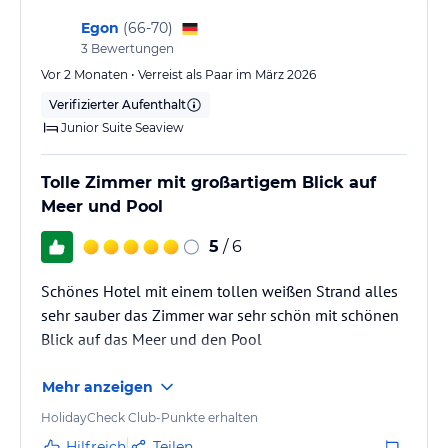
was bei den vielen Gästen und deren überall
Egon
(
66-70
)
hinterlassenen Müll eine wahre Mammutaufgabe ist,
3
Bewertungen
denen sie versuchen, Herr zu werden. Evtl. Würde
Vor 2 Monaten • Verreist als Paar im März 2026
eine Pfandsystem für Becher (ähnlich dem bereits
Verifizierter Aufenthalt
integrierten für Handtücher) Abhilfe schaffen.
Junior Suite Seaview
Es gibt…
Tolle Zimmer mit großartigem Blick auf
Meer und Pool
5
/ 6
Schönes Hotel mit einem tollen weißen Strand alles
sehr sauber das Zimmer war sehr schön mit schönen
Blick auf das Meer und den Pool
Mehr anzeigen
HolidayCheck Club-Punkte erhalten
Hilfreich
Teilen