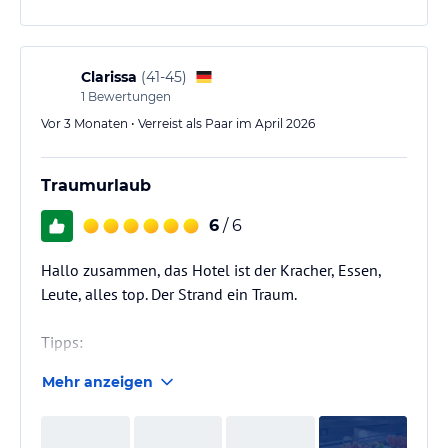
Clarissa
(
41-45
)
1
Bewertungen
Vor 3 Monaten • Verreist als Paar im April 2026
Traumurlaub
6
/ 6
Hallo zusammen, das Hotel ist der Kracher, Essen,
Leute, alles top. Der Strand ein Traum.
Tipps:
Wer ein Clubhotel bucht und sich hinterher über die
Mehr anzeigen
Lautstärke beschwert, ist selber schuld, zumal es
auch einen ruhigen Teil gibt.
Wer eine große Hotelanlage bucht und sich über die