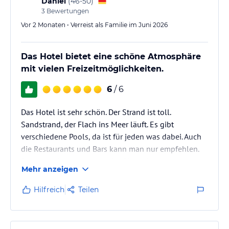
Daniel
(
46-50
)
3
Bewertungen
Vor 2 Monaten • Verreist als Familie im Juni 2026
Das Hotel bietet eine schöne Atmosphäre
mit vielen Freizeitmöglichkeiten.
6
/ 6
Das Hotel ist sehr schön. Der Strand ist toll.
Sandstrand, der Flach ins Meer läuft. Es gibt
verschiedene Pools, da ist für jeden was dabei. Auch
die Restaurants und Bars kann man nur empfehlen.
Das Hotel ist sehr weitläufig. Bis und war es Nachts
Mehr anzeigen
ruhig. Ich kann mir vorstellen, dass es in dem Teil, der
Näher an der Bühne ist, es Anders ist.
Hilfreich
Teilen