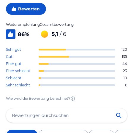
Bewerten
Weiterempfehlung
Gesamtbewertung
5,1
/ 6
86
%
Sehr gut
120
Gut
135
Eher gut
44
Eher schlecht
23
Schlecht
10
Sehr schlecht
6
Wie wird die Bewertung berechnet?