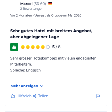
Marcel
(
56-60
)
2
Bewertungen
Vor 2 Monaten • Verreist als Gruppe im Mai 2026
Sehr gutes Hotel mit breitem Angebot,
aber abgelegener Lage
5
/ 6
Sehr grosser Hotelkomplex mit vielen engagierten
Mitarbeitern.
Sprache: Englisch
Schöne Zimmer mit Balkon (2 Stühle) großteils mit
Mehr anzeigen
Blick auf das Meer,
Zimmerservice täglich, Kühlschrank auffüllen im 2-
Hilfreich
Teilen
Tage-Rythmus.
Es wird sich bemüht, die Anlage sauber zu halten,