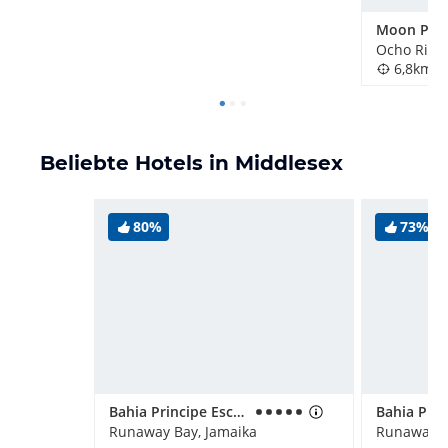
Ocho Rios,
6,8km
Beliebte Hotels in Middlesex
80%
73%
Bahia Principe Escape Runaway Bay - Adults only
Runaway Bay, Jamaika
Runaway B