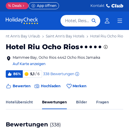
%
Deals
App öffnen
Kontakt
Hotel, Reiseziel
Saint Ann's Bay Urlaub
Saint Ann's Bay Hotels
Hotel Riu Ocho Rios
Hotel Riu Ocho Rios
Mammee Bay, Ocho Rios 4442 Ocho Rios Jamaika
Auf Karte anzeigen
338
Bewertungen
86%
5,1
/ 6
Bewerten
Hochladen
Merken
Hotelübersicht
Bewertungen
Bilder
Fragen
Bewertungen
(
338
)