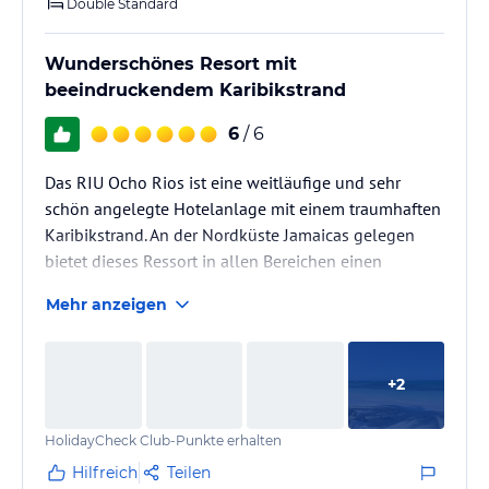
Double Standard
Wunderschönes Resort mit
beeindruckendem Karibikstrand
6
/ 6
Das RIU Ocho Rios ist eine weitläufige und sehr
schön angelegte Hotelanlage mit einem traumhaften
Karibikstrand. An der Nordküste Jamaicas gelegen
bietet dieses Ressort in allen Bereichen einen
ausgezeichneten Service mit abwechslungsreicher
Mehr anzeigen
Kulinarik. Das Hotelpersonal war stets freundlich und
hatte immer gute Laune. Die Zimmerreinigung war
stets makellos.
+
2
HolidayCheck Club-Punkte erhalten
Hilfreich
Teilen