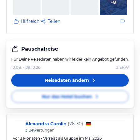
+
8
weiten Wege beschwert, ist auch selber schuld
Wer in ein Land reist indem kaum deutsche Touristen
sind, kann nicht erwarten, dass deutsch gesprochen
Hilfreich
Teilen
wird und sollte woanders hingehen.
Man sollte sich vorher schon informieren und sich…
Pauschalreise
Für Deine Reisedaten haben wir leider kein Angebot gefunden.
10.08. - 08.10.26
2
ERW
Reisedaten ändern
Nur das Hotel buchen
Alexandra Carolin
(
26-30
)
3
Bewertungen
Vor 3 Monaten • Verreist als Gruppe im Mai 2026