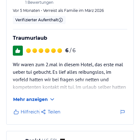
1
Bewertungen
Vor 5 Monaten • Verreist als Familie im März 2026
Verifizierter Aufenthalt
Traumurlaub
6
/ 6
Wir waren zum 2.mal in diesem Hotel, das erste mal
ueber tui gebucht. Es lief alles reibungslos, im
vorfeld hatten wir bei fragen sehr netten und
kompetenten kontakt mit tui. Im urlaub selber hatten
wir keine notwendikeit auf kontakt. Auch die zug zum
Mehr anzeigen
flug scheine funktionierten perfekt.
Das hotel ist fuer uns das beste ueberhaupt, da man
Hilfreich
Teilen
u.a direkt vom strand aus schnorcheln kann. Es gibt
ein kleines hausriff.
Der einzige nachteil bei der tuibuchung: wir wollten
premium economy fliegen und mussten dies…