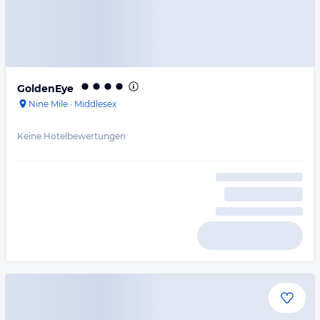
GoldenEye
Nine Mile
·
Middlesex
Keine Hotelbewertungen