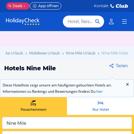
%
Deals
App öffnen
Kontakt
Hotel, Reiseziel
maika Urlaub
Middlesex Urlaub
Nine Mile Urlaub
Nine Mile Hotels
Teilen
Hotels Nine Mile
Diese Hotelliste zeigt unsere am häufigsten gebuchten Hotels an.
Informationen zu Rankings und Bewertungen findest Du
hier
Pauschalreisen
Nur Hotel
Nine Mile