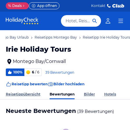
%
Deals
App öffnen
Kontakt
Hotel, Reiseziel
tego Bay Urlaub
Reisetipps Montego Bay
Reisetipp Irie Holiday Tours
Irie Holiday Tours
Montego Bay/Cornwall
100%
6
/ 6
39 Bewertungen
Reisetipp bewerten
Bilder hochladen
Bewertungen
Reisetippübersicht
Bilder
Hotels
Neueste Bewertungen
(39 Bewertungen)