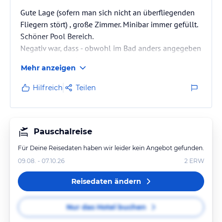
Gute Lage (sofern man sich nicht an überfliegenden
Fliegern stört) , große Zimmer. Minibar immer gefüllt.
Schöner Pool Bereich.
Negativ war, dass - obwohl im Bad anders angegeben
- Handtücher anfangs immer gewechselt wurden,
Mehr anzeigen
auch wenn sie zur Wiederverwendung aufgehängt
waren. Gegen Ende des Urlaubs wurden die
Hilfreich
Teilen
Handtücher nur entfernt aber keine neuen gebracht.
Auf die Bitte nach neuen Handtüchern hin wurde
gesagt diese würden gleich geliefert. Nach 45
Minuten waren keine da. Nachfrage an der Rezeption:
Pauschalreise
"Die Tücher…
Für Deine Reisedaten haben wir leider kein Angebot gefunden.
09.08. - 07.10.26
2
ERW
Reisedaten ändern
Nur das Hotel buchen