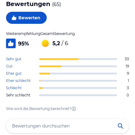
Bewertungen
(
65
)
Bewerten
Weiterempfehlung
Gesamtbewertung
5,2
/ 6
95
%
Sehr gut
33
Gut
19
Eher gut
9
Eher schlecht
1
Schlecht
3
Sehr schlecht
0
Wie wird die Bewertung berechnet?