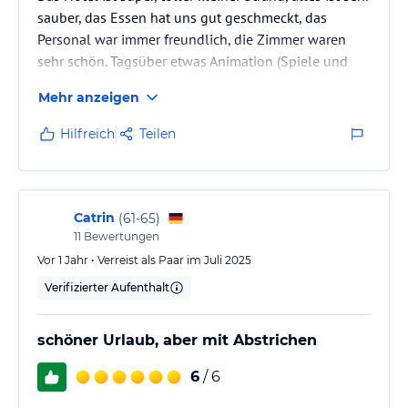
sauber, das Essen hat uns gut geschmeckt, das
Personal war immer freundlich, die Zimmer waren
sehr schön. Tagsüber etwas Animation (Spiele und
Wassergym) und das Abendprogramm ist auf alle
Mehr anzeigen
Fälle verbesserungsfähig, z.B. Disco oder Beachparty
oder Reggae Abend
Hilfreich
Teilen
Catrin
(
61-65
)
11
Bewertungen
Vor 1 Jahr • Verreist als Paar im Juli 2025
Verifizierter Aufenthalt
schöner Urlaub, aber mit Abstrichen
6
/ 6