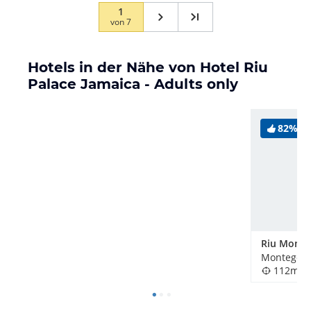
1
von
7
Hotels in der Nähe von Hotel Riu
Palace Jamaica - Adults only
82%
Montego B
112m