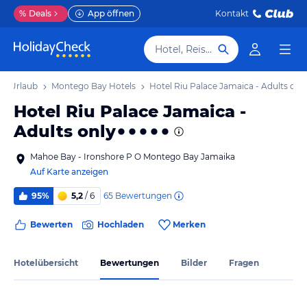
%
Deals
App öffnen
Kontakt
Hotel, Reiseziel
y Urlaub
Montego Bay Hotels
Hotel Riu Palace Jamaica - Adults onl
Hotel Riu Palace Jamaica -
Adults only
Mahoe Bay - Ironshore P O Montego Bay Jamaika
Auf Karte anzeigen
65
Bewertungen
95%
5,2
/ 6
Bewerten
Hochladen
Merken
Hotelübersicht
Bewertungen
Bilder
Fragen