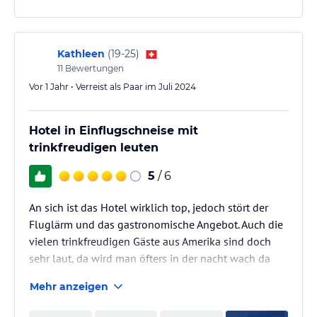
Kathleen
(
19-25
)
11
Bewertungen
Vor 1 Jahr • Verreist als Paar im Juli 2024
Hotel in Einflugschneise mit
trinkfreudigen leuten
5
/ 6
An sich ist das Hotel wirklich top, jedoch stört der
Fluglärm und das gastronomische Angebot. Auch die
vielen trinkfreudigen Gäste aus Amerika sind doch
sehr laut, da wird man öfters in der nacht wach da
diese sehr laute Gespräche im Flur führen. Für den
Mehr anzeigen
Preis empfehle ich allen lieber nach negril oder och
Rios zu reisen.