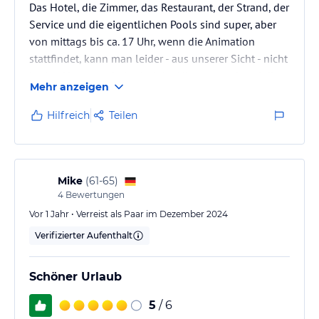
Das Hotel, die Zimmer, das Restaurant, der Strand, der
Service und die eigentlichen Pools sind super, aber
von mittags bis ca. 17 Uhr, wenn die Animation
stattfindet, kann man leider - aus unserer Sicht - nicht
in den Hauptpool, da sind der Niveaupegel und die
Mehr anzeigen
Lautstärke zu extrem.
Hilfreich
Teilen
Mike
(
61-65
)
4
Bewertungen
Vor 1 Jahr • Verreist als Paar im Dezember 2024
Verifizierter Aufenthalt
Schöner Urlaub
5
/ 6