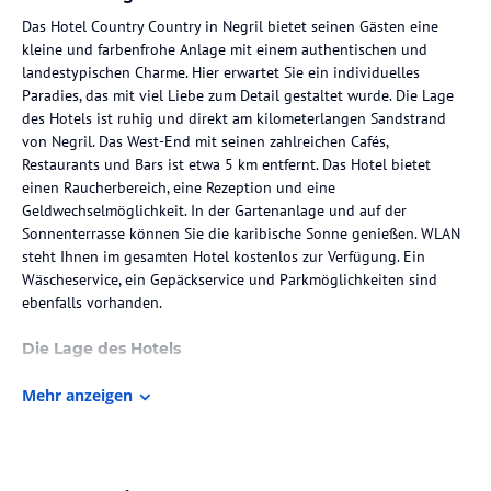
Das Hotel Country Country in Negril bietet seinen Gästen eine
kleine und farbenfrohe Anlage mit einem authentischen und
landestypischen Charme. Hier erwartet Sie ein individuelles
Paradies, das mit viel Liebe zum Detail gestaltet wurde. Die Lage
des Hotels ist ruhig und direkt am kilometerlangen Sandstrand
von Negril. Das West-End mit seinen zahlreichen Cafés,
Restaurants und Bars ist etwa 5 km entfernt. Das Hotel bietet
einen Raucherbereich, eine Rezeption und eine
Geldwechselmöglichkeit. In der Gartenanlage und auf der
Sonnenterrasse können Sie die karibische Sonne genießen. WLAN
steht Ihnen im gesamten Hotel kostenlos zur Verfügung. Ein
Wäscheservice, ein Gepäckservice und Parkmöglichkeiten sind
ebenfalls vorhanden.
Die Lage des Hotels
Das Hotel Country Country befindet sich in erster Strandlage und
Mehr anzeigen
ist von einer atemberaubenden Natur umgeben. Der Strand von
Negril, der berühmte Seven Mile Beach, liegt direkt vor der Tür. In
unmittelbarer Nähe finden Sie auch das Stadtzentrum von Negril
mit seinen Sehenswürdigkeiten. Der Flughafen Sangster