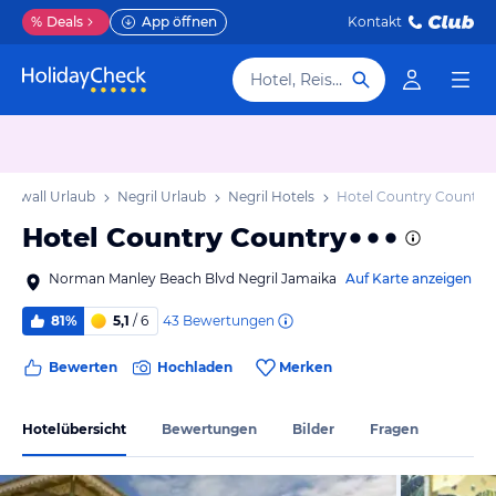
%
Deals
App öffnen
Kontakt
Hotel, Reiseziel
ornwall Urlaub
Negril Urlaub
Negril Hotels
Hotel Country Country
Hotel Country Country
Norman Manley Beach Blvd Negril Jamaika
Auf Karte anzeigen
43
Bewertungen
81%
5,1
/ 6
Bewerten
Hochladen
Merken
Hotelübersicht
Bewertungen
Bilder
Fragen