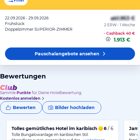
Filter
ab
1.953 €
22.09.2026 - 29.09.2026
Frühstück
2 ERW • 1 Woche
Doppelzimmer SUPERIOR-ZIMMER
- Cashback
40 €
1.913 €
Pauschalangebote
ansehen
Bewertungen
Sammle
Punkte
für Deine Hotelbewertung.
Kostenlos anmelden
Bewerten
Bilder hochladen
Tolles gemütliches Hotel im karibischen Stil! Tolle Lage
6
/ 6
Jama
Tolle Bungalowanlage im karibischen Stil.
Wir w