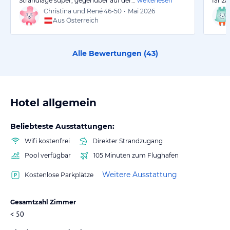
Strandlage super, gegenüber auf der…
weiterlesen
fanzas
Christina und René
46-50
•
Mai 2026
Aus Österreich
Alle Bewertungen (
43
)
Hotel allgemein
Beliebteste Ausstattungen:
Wifi kostenfrei
Direkter Strandzugang
Pool verfügbar
105 Minuten zum Flughafen
Weitere Ausstattung
Kostenlose Parkplätze
Gesamtzahl Zimmer
< 50