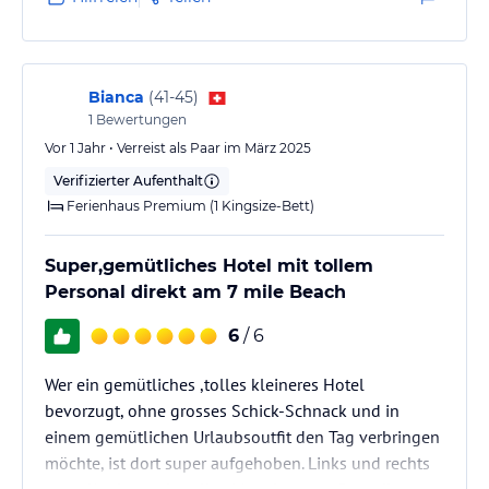
man die Kaffeekanne dann extra berechnen. Am
Abend ebenfalls nur eine Auswahl an Essen, wie
chicken Wings mit Pommes oder wrap. Essens immer
durchgehend scharf und nichts besonderes.…
Bianca
(
41-45
)
1
Bewertungen
Vor 1 Jahr • Verreist als Paar im März 2025
Verifizierter Aufenthalt
Ferienhaus Premium (1 Kingsize-Bett)
Super,gemütliches Hotel mit tollem
Personal direkt am 7 mile Beach
6
/ 6
Wer ein gemütliches ,tolles kleineres Hotel
bevorzugt, ohne grosses Schick-Schnack und in
einem gemütlichen Urlaubsoutfit den Tag verbringen
möchte, ist dort super aufgehoben. Links und rechts
nette Kneipen, ein tolles Meer in erster Strandlage