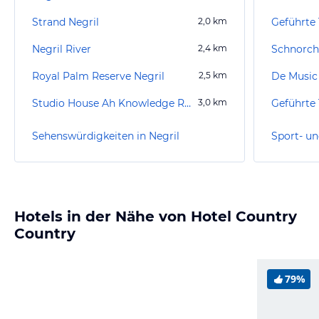
Strand Negril
2,0
km
Negril River
2,4
km
Schnorch
Royal Palm Reserve Negril
2,5
km
Studio House Ah Knowledge Records
3,0
km
Sehenswürdigkeiten in Negril
Sport- un
Hotels in der Nähe von Hotel Country
Country
79%