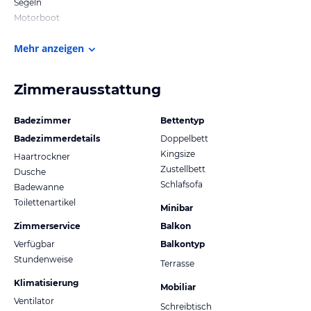
Segeln
Motorboot
Mehr anzeigen
Zimmerausstattung
Badezimmer
Bettentyp
Badezimmerdetails
Doppelbett
Kingsize
Haartrockner
Zustellbett
Dusche
Schlafsofa
Badewanne
Toilettenartikel
Minibar
Zimmerservice
Balkon
Verfügbar
Balkontyp
Stundenweise
Terrasse
Klimatisierung
Mobiliar
Ventilator
Schreibtisch