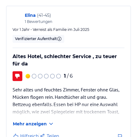
Elina
(
41-45
)
1
Bewertungen
Vor 1 Jahr • Verreist als Familie im Juli 2025
Verifizierter Aufenthalt
Altes Hotel, schlechter Service , zu teuer
für da
1
/ 6
Sehr altes und feuchtes Zimmer, Fenster ohne Glas,
Mücken flogen rein. Handtücher alt und grau.
Bettzeug ebenfalls. Essen bei HP nur eine Auswahl
möglich, wie zwei Spiegeleier mit trockenem Toast,
beim Frühstück. Alles andere muss dazugezahlt
Mehr anzeigen
werden. Wenn man sich vorher eine Tasse Kaffee
geholt hat und später zum Frühstück kam, wollte
Hilfreich
Teilen