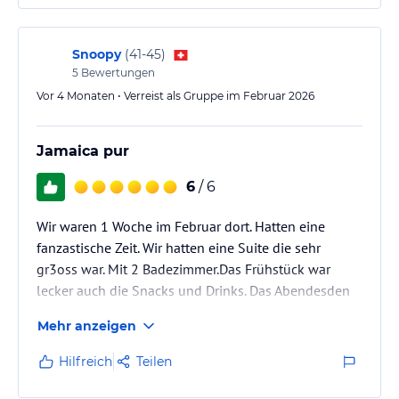
Snoopy
(
41-45
)
5
Bewertungen
Vor 4 Monaten • Verreist als Gruppe im Februar 2026
Jamaica pur
6
/ 6
Wir waren 1 Woche im Februar dort. Hatten eine
fanzastische Zeit. Wir hatten eine Suite die sehr
gr3oss war. Mit 2 Badezimmer.Das Frühstück war
lecker auch die Snacks und Drinks. Das Abendesden
haben wir nur 1 mal getestet es gibt aber bessere
Mehr anzeigen
Restaurands in der Umgebung.Der Strand ist der
Wahnsinn habe noch nie so etwas schönes gsehn
Hilfreich
Teilen