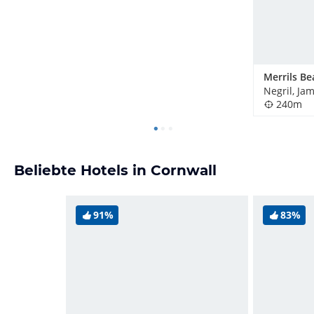
Negril, Ja
240m
Beliebte Hotels in Cornwall
91%
83%