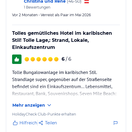
Christina und René
(
46-50
)
Strand."
1
Bewertungen
Vor 2 Monaten • Verreist als Paar im Mai 2026
Sport und Unterhaltung
Wassersportaktivitäten wie Segeln und Schnorcheln können
gegen Gebühr in Anspruch genommen werden. Das Hotel bietet
Tolles gemütliches Hotel im karibischen
auch einen Fitnessraum und Massagen gegen Gebühr an. Für
Stil! Tolle Lage,: Strand, Lokale,
Familien mit Babys stehen ein Babysitterservice und ein
Einkaufszentrum
Kinderhochstuhl zur Verfügung.
6
/ 6
Hinweis:
Verfasst von HolidayCheck mit Hilfe von KI. Alle
Angaben ohne Gewähr. Bitte lies vor der Buchung die
Tolle Bungalowanlage im karibischen Stil.
verbindlichen
Angebotsdetails
des jeweiligen Veranstalters.
Strandlage super, gegenüber auf der Straßenseite
befindet sind ein Einkaufszentrum… Lebensmittel,
Restaurant, Bank, Souvenirshops. Seven Mile Beach:
traumhaft… vieles fußläufig erreichbar. Frühstück im
Mehr anzeigen
Hotel sehr gut… Man kann aus 6 verschiedenen
Menüs auswählen. Personal : alle sehr freundlich.
HolidayCheck Club-Punkte erhalten
Hotel bereits das 3. Mal gebucht… und wir kommen
Hilfreich
Teilen
wieder:0))