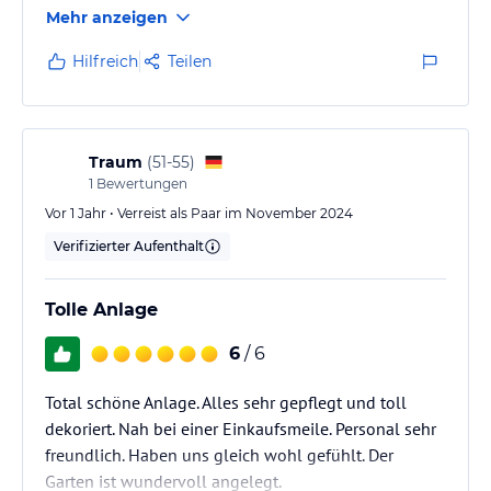
Mehr anzeigen
und super Personal . Bitte dort buchen. Waren sehr
zufrieden. Danke dafür
Hilfreich
Teilen
Traum
(
51-55
)
1
Bewertungen
Vor 1 Jahr • Verreist als Paar im November 2024
Verifizierter Aufenthalt
Tolle Anlage
6
/ 6
Total schöne Anlage. Alles sehr gepflegt und toll
dekoriert. Nah bei einer Einkaufsmeile. Personal sehr
freundlich. Haben uns gleich wohl gefühlt. Der
Garten ist wundervoll angelegt.