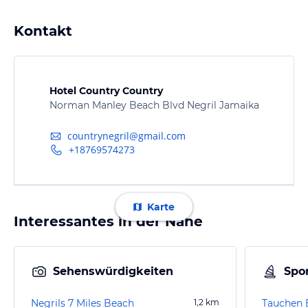
Kontakt
Hotel Country Country
Norman Manley Beach Blvd Negril Jamaika
countrynegril@gmail.com
+18769574273
Karte
Interessantes in der Nähe
Sehenswürdigkeiten
Spor
Negrils 7 Miles Beach
1,2
km
Tauchen 