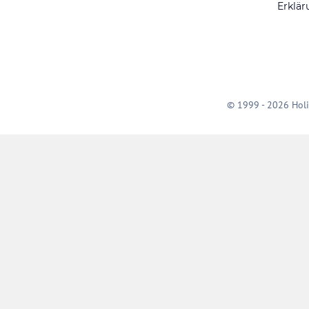
Erklär
© 1999 - 2026 Holi