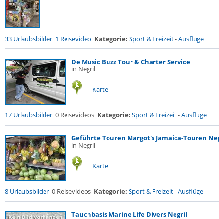
33 Urlaubsbilder
1 Reisevideo
Kategorie:
Sport & Freizeit
-
Ausflüge
De Music Buzz Tour & Charter Service
in Negril
Karte
17 Urlaubsbilder
0 Reisevideos
Kategorie:
Sport & Freizeit
-
Ausflüge
Geführte Touren Margot's Jamaica-Touren Neg
in Negril
Karte
8 Urlaubsbilder
0 Reisevideos
Kategorie:
Sport & Freizeit
-
Ausflüge
Tauchbasis Marine Life Divers Negril