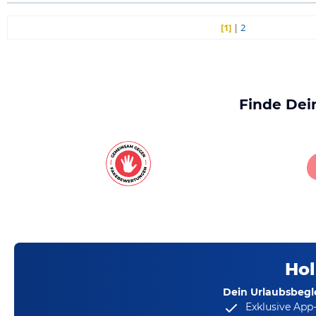
[1]
|
2
Finde Dei
Hol
Dein Urlaubsbegle
Exklusive App