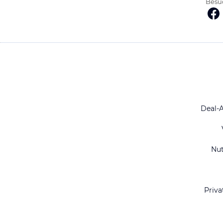
Besuc
Deal-
Nu
Priva