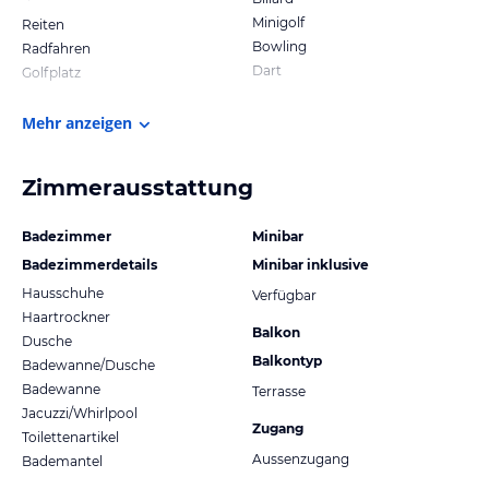
Minigolf
Reiten
Bowling
Radfahren
Dart
Golfplatz
Mehr anzeigen
Zimmerausstattung
Badezimmer
Minibar
Badezimmerdetails
Minibar inklusive
Hausschuhe
Verfügbar
Haartrockner
Balkon
Dusche
Balkontyp
Badewanne/Dusche
Badewanne
Terrasse
Jacuzzi/Whirlpool
Zugang
Toilettenartikel
Aussenzugang
Bademantel