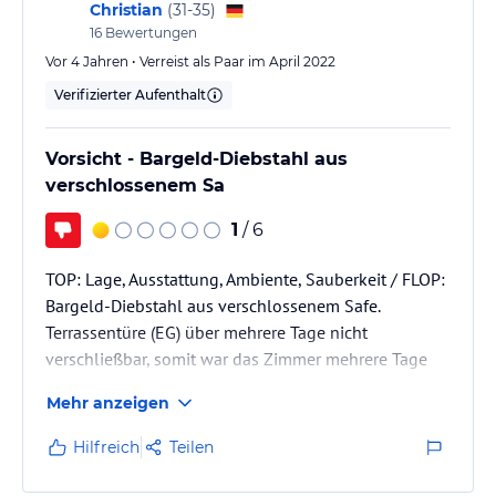
Tomaten, Shrimps, Cheese...
Christian
(
31-35
)
Der Versuch einen einfachen Lunch einzunehmen
16
Bewertungen
scheiterte ebenfalls. Kein beef, shrimps, chicken...
Vor 4 Jahren • Verreist als Paar im April 2022
Es lag…
Verifizierter Aufenthalt
Vorsicht - Bargeld-Diebstahl aus
verschlossenem Sa
1
/ 6
TOP: Lage, Ausstattung, Ambiente, Sauberkeit / FLOP:
Bargeld-Diebstahl aus verschlossenem Safe.
Terrassentüre (EG) über mehrere Tage nicht
verschließbar, somit war das Zimmer mehrere Tage
nicht abschließbar.
Mehr anzeigen
Hilfreich
Teilen