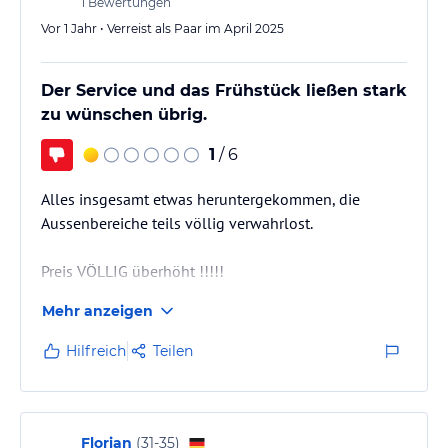
1
Bewertungen
Angaben ohne Gewähr. Bitte lies vor der Buchung die
Vor 1 Jahr • Verreist als Paar im April 2025
verbindlichen
Angebotsdetails
des jeweiligen Veranstalters.
Der Service und das Frühstück ließen stark
zu wünschen übrig.
1
/ 6
Alles insgesamt etwas heruntergekommen, die
Aussenbereiche teils völlig verwahrlost.
Preis VÖLLIG überhöht !!!!!
Mehr anzeigen
Zimmerpersonal insgesamt freundlich, aber im
Frühstücks-Servicebereich teils sehr inkompetent
Hilfreich
Teilen
und unmotiviert.
Das Frühstück ist extrem armselig .
Völlig unzumutbar sind die stundenlangen
Wartezeiten für Bus- Shuttle zum Flughafen da es
Florian
(
31-35
)