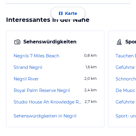
Karte
Interessantes in der Nähe
Sehenswürdigkeiten
Spor
Negrils 7 Miles Beach
0,8
km
Tauchen 
Strand Negril
1,6
km
Negril River
2,0
km
Schnorch
Royal Palm Reserve Negril
2,4
km
Studio House Ah Knowledge Records
2,7
km
Sehenswürdigkeiten in Negril
Sport- un