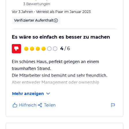
3
Bewertungen
Vor 3 Jahren • Verreist als Paar im Januar 2023
Verifizierter Aufenthalt
Es wäre so einfach es besser zu machen
4
/ 6
Ein schönes Haus, perfekt gelegen an einem
traumhaften Strand.
Die Mitarbeiter sind bemüht und sehr freundlich.
Aber entweder Management oder ownership
funktionieren gar nicht!
Mehr anzeigen
Das gebuchte Zimmer mit Meerblick haben wir nach
2 Tagen erhalten.
Hilfreich
Teilen
Beim Frühstück war Konfitüre nur an einigen Tagen
zu erhalten. Eine Bestellung außerhalb des
Continental breakfast war kaum möglich. Keine