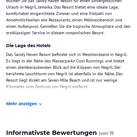
Buchen Sie das Sandy Haven Resort für einen unvergesslichen
Urlaub in Negril, Jamaika. Das Resort bietet eine ideale Lage,
komfortabel eingerichtete Zimmer und eine Vielzahl von
Annehmlichkeiten wie Restaurants, einen Wellnessbereich und
einen Außenpool. Genießen Sie die tropische Atmosphäre und den
erstklassigen Service in diesem romantischen Resort.
Die Lage des Hotels
Das Sandy Haven Resort befindet sich in Westmoreland in Negril.
Es liegt in der Nähe des Wasserparks Cool Runnings und bietet
einen atemberaubenden Blick auf die Klippen von Negril. Der
berühmte Leuchtturm von Negril ist ebenfalls in der Nähe. Das
Resort liegt direkt am Seven-Mile Beach und ist nur wenige
Kilometer vom Zentrum von Negril entfernt.
Zimmer / Unterbringung im Hotel
Mehr anzeigen
Die Zimmer im Sandy Haven Resort sind im tropischen Stil
eingerichtet und bieten eine komfortable und entspannte
Atmosphäre. Jedes Zimmer verfügt über einen Flachbild-Kabel-TV,
ein eigenes Badezimmer und eine Minibar. Genießen Sie den Blick
Informativste Bewertungen
(von
19
vom Balkon oder der Terrasse Ihres Zimmers und entspannen Sie