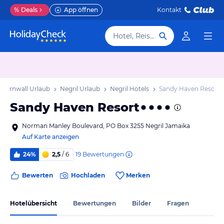
%
Deals
App öffnen
Kontakt
Hotel, Reiseziel
Cornwall Urlaub
Negril Urlaub
Negril Hotels
Sandy Haven Resort
Sandy Haven Resort
Norman Manley Boulevard, PO Box 3255 Negril Jamaika
Auf Karte anzeigen
19
Bewertungen
24%
2,5
/ 6
Bewerten
Hochladen
Merken
Hotelübersicht
Bewertungen
Bilder
Fragen