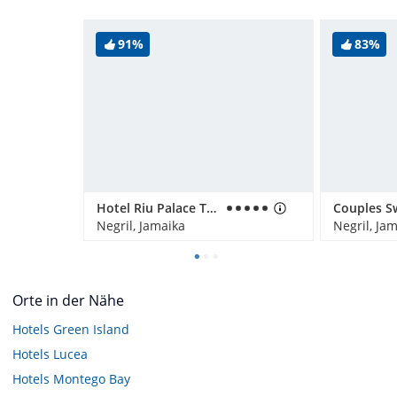
91%
83%
Hotel Riu Palace Tropical Bay
Negril, Jamaika
Negril, Ja
Orte in der Nähe
Hotels
Green Island
Hotels
Lucea
Hotels
Montego Bay