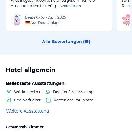
Alles insgesamt etwas heruntergekommen, die
Sehr 
Aussenbereiche teils völlig…
weiterlesen
Renov
Beate
61-65
•
April 2025
Aus Deutschland
Alle Bewertungen (
19
)
Hotel allgemein
Beliebteste Ausstattungen:
Wifi kostenfrei
Direkter Strandzugang
Pool verfügbar
Kostenlose Parkplätze
Weitere Ausstattung
Gesamtzahl Zimmer