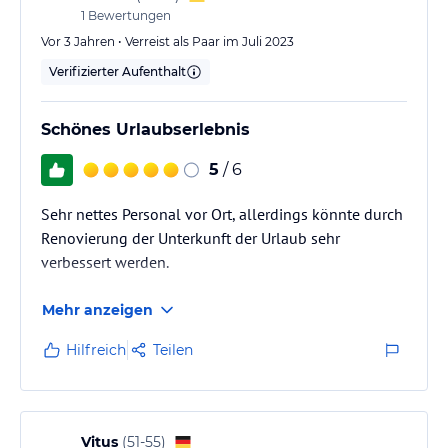
hierfür keinerlei klimatisierte Bereiche gibt, man
1
Bewertungen
stundenlang in der schwülen Hitze ausharren muss,
Vor 3 Jahren • Verreist als Paar im Juli 2023
das Hotelzimmer aber mittags geräumt sein muss.
Verifizierter Aufenthalt
Niemals wieder…
Schönes Urlaubserlebnis
5
/ 6
Sehr nettes Personal vor Ort, allerdings könnte durch
Renovierung der Unterkunft der Urlaub sehr
verbessert werden.
Mehr anzeigen
Hilfreich
Teilen
Vitus
(
51-55
)