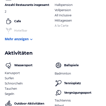
Anzahl Restaurants insgesamt
Halbpension
Vollpension
2
All Inclusive
Mittagessen
Cafe
A la Carte
Hotelbar
Mehr anzeigen
Aktivitäten
Wassersport
Ballspiele
Kanusport
Badminton
Surfen
Tennisplatz
Schnorcheln
Tauchen
Vergnügungssport
Segeln
Tischtennis
Outdoor-Aktivitäten
Billard