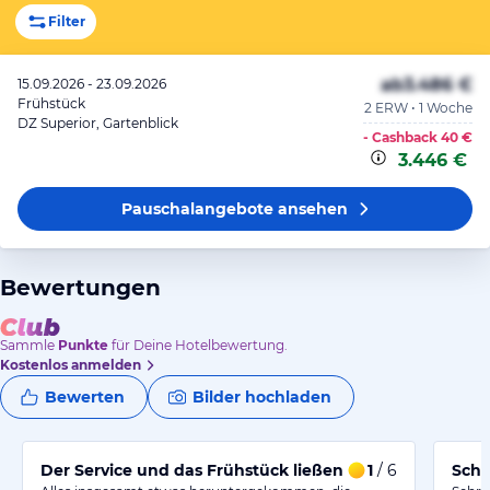
Filter
ab
3.486 €
15.09.2026 - 23.09.2026
Frühstück
2 ERW • 1 Woche
DZ Superior, Gartenblick
- Cashback
40 €
3.446 €
Pauschalangebote
ansehen
Bewertungen
Sammle
Punkte
für Deine Hotelbewertung.
Kostenlos anmelden
Bewerten
Bilder hochladen
Der Service und das Frühstück ließen stark zu wünsche
1
/ 6
Schö