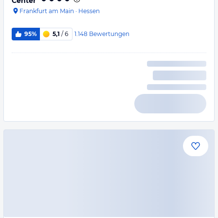
Center
Frankfurt am Main
·
Hessen
1.148
Bewertungen
95%
5,1
/ 6