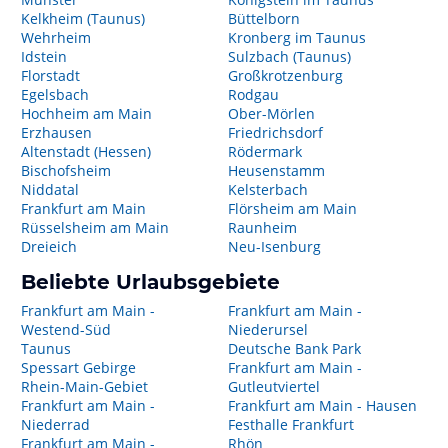
Kelkheim (Taunus)
Büttelborn
Wehrheim
Kronberg im Taunus
Idstein
Sulzbach (Taunus)
Florstadt
Großkrotzenburg
Egelsbach
Rodgau
Hochheim am Main
Ober-Mörlen
Erzhausen
Friedrichsdorf
Altenstadt (Hessen)
Rödermark
Bischofsheim
Heusenstamm
Niddatal
Kelsterbach
Frankfurt am Main
Flörsheim am Main
Rüsselsheim am Main
Raunheim
Dreieich
Neu-Isenburg
Beliebte Urlaubsgebiete
Frankfurt am Main -
Frankfurt am Main -
Westend-Süd
Niederursel
Taunus
Deutsche Bank Park
Spessart Gebirge
Frankfurt am Main -
Rhein-Main-Gebiet
Gutleutviertel
Frankfurt am Main -
Frankfurt am Main - Hausen
Niederrad
Festhalle Frankfurt
Frankfurt am Main -
Rhön