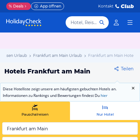
%
Deals
App öffnen
Kontakt
Hotel, Reiseziel
Hessen Urlaub
Frankfurt am Main Urlaub
Frankfurt am Main Hotels
Teilen
Hotels Frankfurt am Main
Diese Hotelliste zeigt unsere am häufigsten gebuchten Hotels an.
Informationen zu Rankings und Bewertungen findest Du
hier
Pauschalreisen
Nur Hotel
Frankfurt am Main