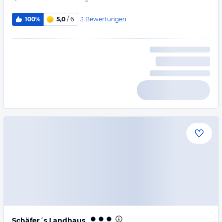
3
Bewertungen
100%
5,0
/ 6
Schäfer´s Landhaus