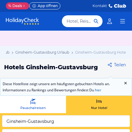
%
Deals
App öffnen
Kontakt
Hotel, Reiseziel
rlaub
Ginsheim-Gustavsburg Urlaub
Ginsheim-Gustavsburg Hotels
Teilen
Hotels Ginsheim-Gustavsburg
Diese Hotelliste zeigt unsere am häufigsten gebuchten Hotels an.
Informationen zu Rankings und Bewertungen findest Du
hier
Pauschalreisen
Nur Hotel
Ginsheim-Gustavsburg