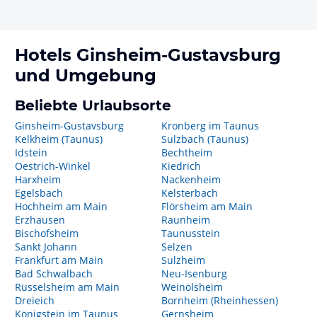
Hotels
Ginsheim-Gustavsburg
und Umgebung
Beliebte Urlaubsorte
Ginsheim-Gustavsburg
Kronberg im Taunus
Kelkheim (Taunus)
Sulzbach (Taunus)
Idstein
Bechtheim
Oestrich-Winkel
Kiedrich
Harxheim
Nackenheim
Egelsbach
Kelsterbach
Hochheim am Main
Flörsheim am Main
Erzhausen
Raunheim
Bischofsheim
Taunusstein
Sankt Johann
Selzen
Frankfurt am Main
Sulzheim
Bad Schwalbach
Neu-Isenburg
Rüsselsheim am Main
Weinolsheim
Dreieich
Bornheim (Rheinhessen)
Königstein im Taunus
Gernsheim