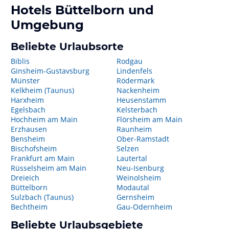
Hotels
Büttelborn
und
Umgebung
Beliebte Urlaubsorte
Biblis
Rodgau
Ginsheim-Gustavsburg
Lindenfels
Münster
Rödermark
Kelkheim (Taunus)
Nackenheim
Harxheim
Heusenstamm
Egelsbach
Kelsterbach
Hochheim am Main
Flörsheim am Main
Erzhausen
Raunheim
Bensheim
Ober-Ramstadt
Bischofsheim
Selzen
Frankfurt am Main
Lautertal
Rüsselsheim am Main
Neu-Isenburg
Dreieich
Weinolsheim
Büttelborn
Modautal
Sulzbach (Taunus)
Gernsheim
Bechtheim
Gau-Odernheim
Beliebte Urlaubsgebiete