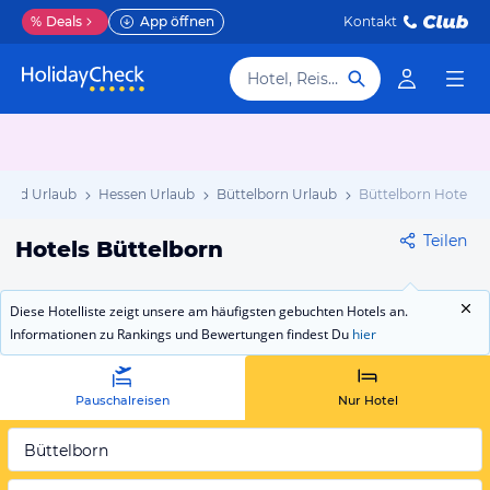
%
Deals
App öffnen
Kontakt
Hotel, Reiseziel
land Urlaub
Hessen Urlaub
Büttelborn Urlaub
Büttelborn Hotels
Teilen
Hotels Büttelborn
Diese Hotelliste zeigt unsere am häufigsten gebuchten Hotels an.
Informationen zu Rankings und Bewertungen findest Du
hier
Pauschalreisen
Nur Hotel
Büttelborn