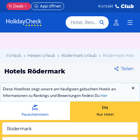
%
Deals
App öffnen
Kontakt
Hotel, Reiseziel
land Urlaub
Hessen Urlaub
Rödermark Urlaub
Rödermark Hotels
Teilen
Hotels Rödermark
Diese Hotelliste zeigt unsere am häufigsten gebuchten Hotels an.
Informationen zu Rankings und Bewertungen findest Du
hier
Pauschalreisen
Nur Hotel
Rödermark