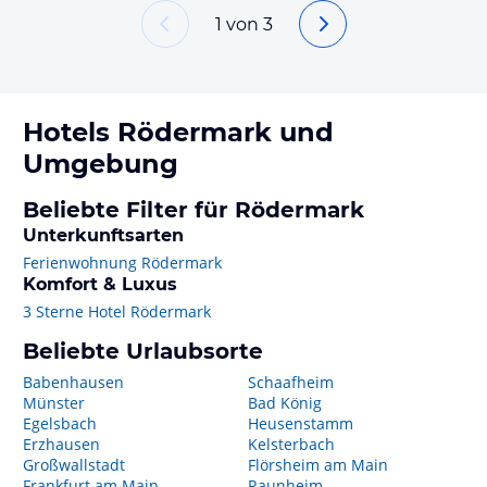
1
von
3
Hotels
Rödermark
und
Umgebung
Beliebte Filter für Rödermark
Unterkunftsarten
Ferienwohnung Rödermark
Komfort & Luxus
3 Sterne Hotel Rödermark
Beliebte Urlaubsorte
Babenhausen
Schaafheim
Münster
Bad König
Egelsbach
Heusenstamm
Erzhausen
Kelsterbach
Großwallstadt
Flörsheim am Main
Frankfurt am Main
Raunheim