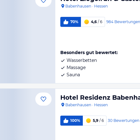
Babenhausen
·
Hessen
984
Bewertunge
70%
4,6
/ 6
Besonders gut bewertet:
Wasserbetten
Massage
Sauna
Hotel Residenz Babenha
Babenhausen
·
Hessen
30
Bewertungen
100%
5,9
/ 6