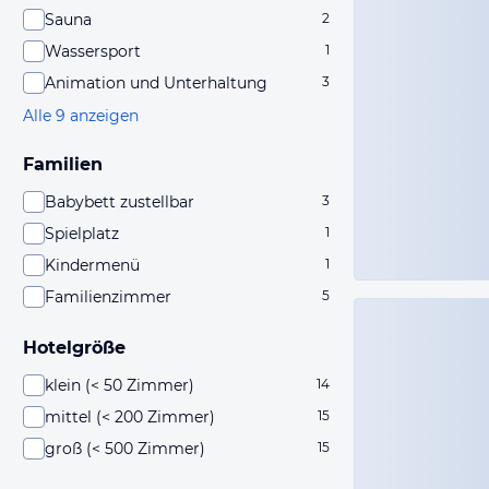
Sauna
2
Wassersport
1
Animation und Unterhaltung
3
Alle 9 anzeigen
Familien
Babybett zustellbar
3
Spielplatz
1
Kindermenü
1
Familienzimmer
5
Hotelgröße
klein (< 50 Zimmer)
14
mittel (< 200 Zimmer)
15
groß (< 500 Zimmer)
15