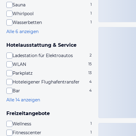
Sauna
1
Whirlpool
1
Wasserbetten
1
Alle 6 anzeigen
Hotelausstattung & Service
Ladestation für Elektroautos
2
WLAN
15
Parkplatz
13
Hoteleigener Flughafentransfer
4
Bar
4
Alle 14 anzeigen
Freizeitangebote
Wellness
1
Fitnesscenter
1