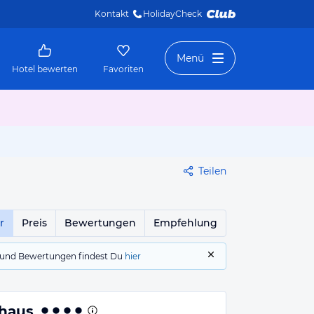
Kontakt
HolidayCheck 
Menü
Hotel bewerten
Favoriten
Teilen
r
Preis
Bewertungen
Empfehlung
gs und Bewertungen findest Du
hier
ehaus