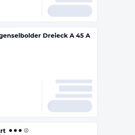
enselbolder Dreieck A 45 A
rt