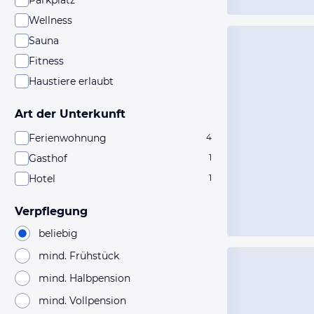
Parkplatz
Wellness
Sauna
Fitness
Haustiere erlaubt
Art der Unterkunft
Ferienwohnung
4
Gasthof
1
Hotel
1
Verpflegung
beliebig
mind. Frühstück
mind. Halbpension
mind. Vollpension