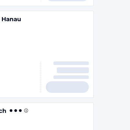
i Hanau
ch