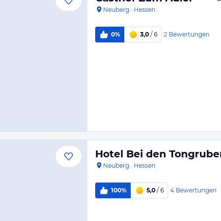
Neuberg
·
Hessen
2
Bewertungen
0%
3,0
/ 6
Hotel Bei den Tongrube
Neuberg
·
Hessen
4
Bewertungen
100%
5,0
/ 6