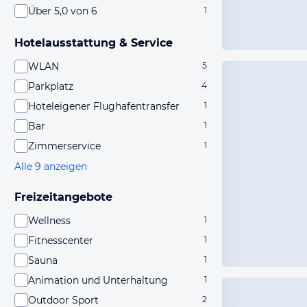
Über 5,0 von 6
1
Hotelausstattung & Service
WLAN
5
Parkplatz
4
Hoteleigener Flughafentransfer
1
Bar
1
Zimmerservice
1
Alle 9 anzeigen
Freizeitangebote
Wellness
1
Fitnesscenter
1
Sauna
1
Animation und Unterhaltung
1
Outdoor Sport
2