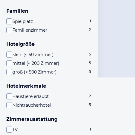
Familien
Spielplatz
1
Familienzimmer
2
Hotelgröße
klein (< 50 Zimmer)
5
mittel (< 200 Zimmer)
5
groß (< 500 Zimmer)
5
Hotelmerkmale
Haustiere erlaubt
2
Nichtraucherhotel
5
Zimmerausstattung
TV
1