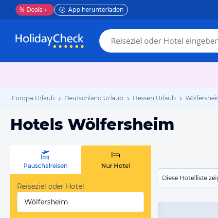
%
Deals
App herunterladen
Europa Urlaub
Deutschland Urlaub
Hessen Urlaub
Wölfershei
Hotels Wölfersheim
Pauschalreisen
Nur Hotel
Diese Hotelliste z
Reiseziel oder Hotel
Wölfersheim