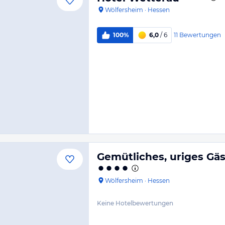
Wölfersheim
·
Hessen
11
Bewertungen
100%
6,0
/ 6
Gemütliches, uriges Gä
Wölfersheim
·
Hessen
Keine Hotelbewertungen