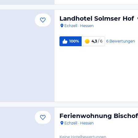
Landhotel Solmser Hof
Echzell
·
Hessen
6
Bewertungen
100%
4,3
/ 6
Ferienwohnung Bischof
Echzell
·
Hessen
Keine Hotelbewertungen