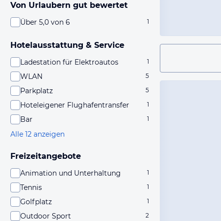
Von Urlaubern gut bewertet
Über 5,0 von 6
1
Hotelausstattung & Service
Ladestation für Elektroautos
1
WLAN
5
Parkplatz
5
Hoteleigener Flughafentransfer
1
Bar
1
Alle 12 anzeigen
Freizeitangebote
Animation und Unterhaltung
1
Tennis
1
Golfplatz
1
Outdoor Sport
2