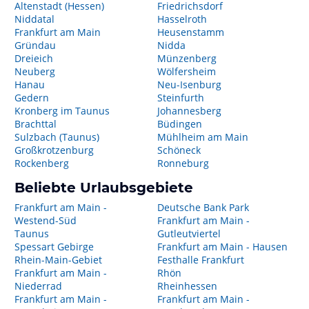
Altenstadt (Hessen)
Friedrichsdorf
Niddatal
Hasselroth
Frankfurt am Main
Heusenstamm
Gründau
Nidda
Dreieich
Münzenberg
Neuberg
Wölfersheim
Hanau
Neu-Isenburg
Gedern
Steinfurth
Kronberg im Taunus
Johannesberg
Brachttal
Büdingen
Sulzbach (Taunus)
Mühlheim am Main
Großkrotzenburg
Schöneck
Rockenberg
Ronneburg
Beliebte Urlaubsgebiete
Frankfurt am Main -
Deutsche Bank Park
Westend-Süd
Frankfurt am Main -
Taunus
Gutleutviertel
Spessart Gebirge
Frankfurt am Main - Hausen
Rhein-Main-Gebiet
Festhalle Frankfurt
Frankfurt am Main -
Rhön
Niederrad
Rheinhessen
Frankfurt am Main -
Frankfurt am Main -