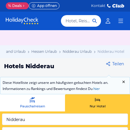
%
Deals
App öffnen
Kontakt
Hotel, Reiseziel
schland Urlaub
Hessen Urlaub
Nidderau Urlaub
Nidderau Hotels
Teilen
Hotels Nidderau
Diese Hotelliste zeigt unsere am häufigsten gebuchten Hotels an.
Informationen zu Rankings und Bewertungen findest Du
hier
Pauschalreisen
Nur Hotel
Nidderau