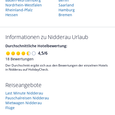
Baden-Württemberg
Berlin
Nordrhein-Westfalen
Saarland
Rheinland-Pfalz
Hamburg
Hessen
Bremen
Informationen zu
Nidderau
Urlaub
Durchschnittliche Hotelbewertung:
4,5
/
6
18
Bewertungen
Der Durchschnitt ergibt sich aus den Bewertungen der einzelnen Hotels
in Nidderau auf HolidayCheck.
Reiseangebote
Last Minute Nidderau
Pauschalreisen Nidderau
Mietwagen Nidderau
Flüge